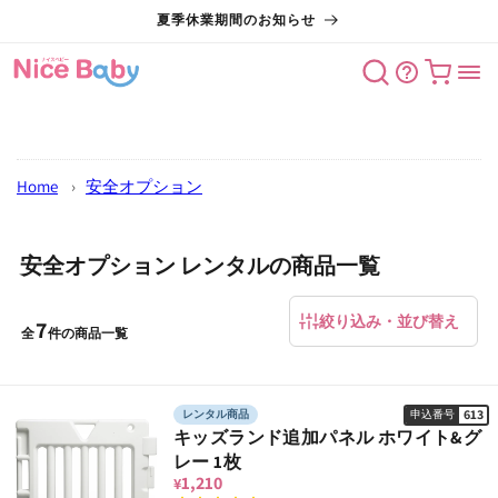
コンテン
夏季休業期間のお知らせ
ツに進む
カート
Home
›
安全オプション
安全オプション レンタルの商品一覧
絞り込み・並び替え
7
全
件の商品一覧
613
レンタル商品
申込番号
キッズランド追加パネル ホワイト&グ
レー 1枚
1,210
¥