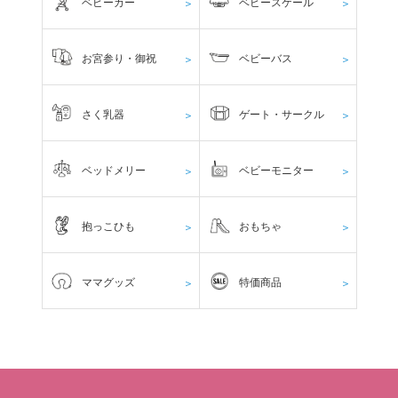
ベビーカー
ベビースケール
＞
＞
お宮参り・御祝
ベビーバス
＞
＞
さく乳器
ゲート・サークル
＞
＞
ベッドメリー
ベビーモニター
＞
＞
抱っこひも
おもちゃ
＞
＞
ママグッズ
特価商品
＞
＞