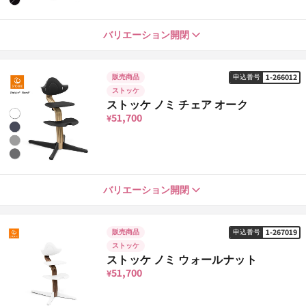
ブラック/ブラック
1-264018
バリエーション開閉
申込番号
42,020
¥
1-266012
販売商品
申込番号
ストッケ
ナチュラル/ホワイト
1-265015
申込番号
ストッケ ノミ チェア オーク
42,020
¥
51,700
¥
ナチュラル/ブラック
1-265022
申込番号
42,020
¥
ホワイト
1-266012
バリエーション開閉
申込番号
51,700
¥
ナチュラル/グレー
1-265039
申込番号
42,020
¥
1-267019
販売商品
申込番号
ストッケ
ブラック
1-266029
申込番号
ストッケ ノミ ウォールナット
51,700
¥
51,700
¥
ナチュラル/ネイビー
1-265053
申込番号
42,020
¥