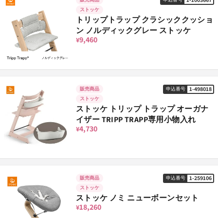
レモンイエロー
1-500130
申込番号
ストッケ
10,560
¥
トリップトラップ クラシッククッショ
ン ノルディックグレー ストッケ
9,460
¥
カシミアグレー
1-500123
申込番号
10,560
¥
1-498018
販売商品
申込番号
ストッケ
ストッケ トリップ トラップ オーガナ
イザー TRIPP TRAPP専用小物入れ
4,730
¥
1-259106
販売商品
申込番号
ストッケ
ストッケ ノミ ニューボーンセット
18,260
¥