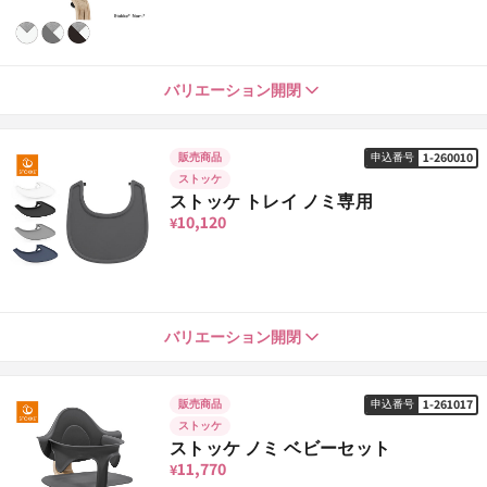
ホワイト／グレーサンド
1-259106
バリエーション開閉
申込番号
18,260
¥
1-260010
販売商品
申込番号
ストッケ
ブラック／グレーサンド
1-259113
申込番号
ストッケ トレイ ノミ専用
18,260
¥
10,120
¥
グレー／グレーサンド
1-259120
申込番号
18,260
¥
ホワイト
1-260010
バリエーション開閉
申込番号
10,120
¥
1-261017
販売商品
申込番号
ストッケ
ブラック
1-260027
申込番号
ストッケ ノミ ベビーセット
10,120
¥
11,770
¥