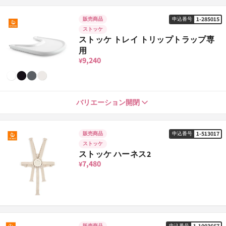
セレーヌピンク
1-500055
申込番号
10,560
¥
1-285015
販売商品
申込番号
ストッケ
アンスラサイト
1-261049
申込番号
ストッケ トレイ トリップトラップ専
21,340
¥
用
グレイシアグリーン
1-500079
申込番号
9,240
10,560
¥
¥
バニラホワイト
1-261056
申込番号
21,340
¥
ウォームブラウン
1-500093
申込番号
ホワイト
1-285015
バリエーション開閉
申込番号
10,560
¥
9,240
¥
1-513017
販売商品
申込番号
ヘザーモーヴ
1-500109
申込番号
ストッケ
ブラック
1-285022
申込番号
10,560
¥
ストッケ ハーネス2
9,240
¥
7,480
¥
バニラホワイト
1-500116
申込番号
バニラホワイト
1-285053
申込番号
10,560
¥
9,240
¥
1-1003667
販売商品
申込番号