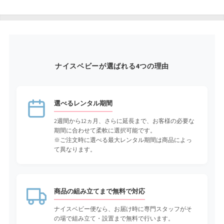
ウィートクリーム
1-900077
申込番号
9,240
¥
パステルストライプ
1-900084
申込番号
9,240
¥
ナイスベビーが選ばれる4つの理由
キャンディーピンク
1-900091
申込番号
選べるレンタル期間
9,240
¥
2週間から12ヵ月、さらに延長まで、お客様の必要な
期間に合わせて柔軟に選択可能です。
※ご注文時に選べる最大レンタル期間は商品によっ
レモンデイズ
1-900114
申込番号
9,240
て異なります。
¥
商品の組み立てまで無料で対応
ナイスベビー便なら、お届け時に専門スタッフがそ
の場で組み立て・設置まで無料で行います。