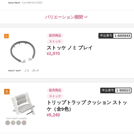
グレー
1-266036
申込番号
51,700
¥
ホワイト
1-267019
バリエーション開閉
申込番号
51,700
¥
ネイビー
1-266050
申込番号
51,700
¥
1-6005643
販売商品
申込番号
ストッケ
ストッケ ノミ プレイ
2,970
¥
1-900015
販売商品
申込番号
ストッケ
トリップトラップ クッション ストッ
ケ（全9色）
9,240
¥