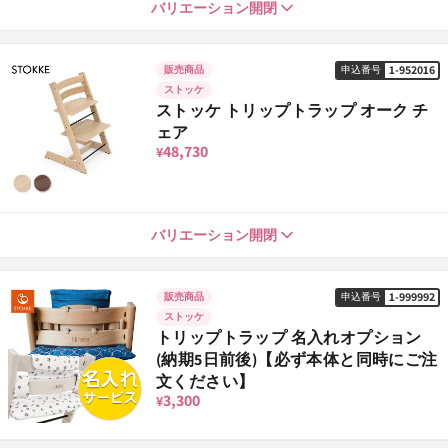
ナチュラル
1-1001014
バリエーション開閉
申込番号
37,730
¥
1-952016
販売商品
申込番号
ストッケ
ホワイトウォッシュ
1-1001052
申込番号
ストッケ トリップトラップ オーク チ
37,730
¥
ェア
48,730
¥
ブラック
1-1001038
申込番号
37,730
¥
ナチュラル
1-952016
バリエーション開閉
申込番号
48,730
¥
セレーヌピンク
1-1001342
申込番号
37,730
¥
1-999992
販売商品
申込番号
ストッケ
ウォームブラウン
1-952061
申込番号
トリップトラップ 名入れオプション
48,730
¥
(納期5日前後)【必ず本体と同時にご注
グレイシアグリーン
1-1001397
申込番号
37,730
文ください】
¥
3,300
¥