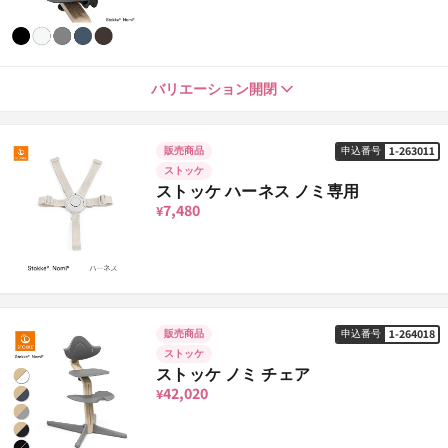
グレー
1-260034
申込番号
10,120
¥
ホワイト
1-261017
バリエーション開閉
申込番号
11,770
¥
アンスラサイト
1-260041
申込番号
10,120
¥
1-263011
販売商品
申込番号
ストッケ
ブラック
1-261024
申込番号
ストッケ ハーネス ノミ専用
11,770
¥
7,480
¥
ネイビー
1-260058
申込番号
10,120
¥
グレー
1-261031
申込番号
11,770
¥
1-264018
販売商品
申込番号
ネイビー
ストッケ
1-261055
申込番号
11,770
¥
ストッケ ノミ チェア
42,020
¥