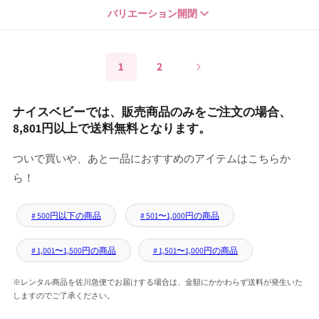
アンスラサイト
1-900015
バリエーション開閉
申込番号
9,240
¥
1
2
ベージュ
1-900022
申込番号
9,240
¥
ナイスベビーでは、販売商品のみをご注文の場合、
8,801円以上で送料無料となります。
グレイシアグリーン
1-900039
申込番号
9,240
¥
ついで買いや、あと一品におすすめのアイテムはこちらか
ら！
ヘザーモーヴ
1-900046
申込番号
9,240
¥
# 500円以下の商品
# 501〜1,000円の商品
# 1,001〜1,500円の商品
# 1,501〜1,000円の商品
ベージュティンバー
1-900060
申込番号
9,240
¥
※レンタル商品を佐川急便でお届けする場合は、金額にかかわらず送料が発生いた
しますのでご了承ください。