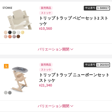
ヘザーモーヴ
1-528312
申込番号
37,730
¥
1-500017
販売商品
申込番号
ストッケ
トリップトラップ ベビーセット2 スト
バニラホワイト
ッケ
1-1001427
申込番号
37,730
¥
10,560
¥
ウォームブラウン
1-1001434
申込番号
ナチュラル
1-500017
37,730
バリエーション開閉
申込番号
¥
10,560
¥
1-261018
販売商品
申込番号
レモンイエロー
1-1001489
申込番号
ストッケ
ブラック
1-500024
37,730
申込番号
¥
トリップトラップ ニューボーンセット
10,560
¥
ストッケ
21,340
¥
カシミアグレー
1-1001472
申込番号
ホワイト
1-500031
37,730
申込番号
¥
10,560
¥
グレー
1-261018
バリエーション開閉
申込番号
21,340
¥