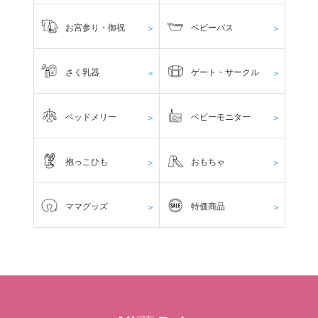
お宮参り・御祝
ベビーバス
＞
＞
さく乳器
ゲート・サークル
＞
＞
ベッドメリー
ベビーモニター
＞
＞
抱っこひも
おもちゃ
＞
＞
ママグッズ
特価商品
＞
＞