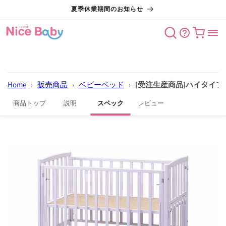
コンテン
夏季休業期間のお知らせ
ツに進む
カート
Home
›
販売商品
›
ベビーベッド
›
[受注生産商品]ハイタイプ
商品トップ
説明
スペック
レビュー
商品情報
にスキッ
プ