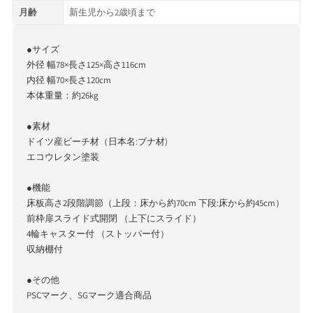
月齢
新生児から2歳頃まで
●サイズ
外径 幅78×長さ125×高さ116cm
内径 幅70×長さ120cm
本体重量：約26kg
●素材
ドイツ産ビーチ材（日本名:ブナ材)
エコウレタン塗装
●機能
床板高さ2段階調節（上段：床から約70cm 下段:床から約45cm）
前枠扉スライド式開閉 （上下にスライド）
4輪キャスター付 （ストッパー付）
収納棚付
●その他
PSCマーク、SGマーク適合商品