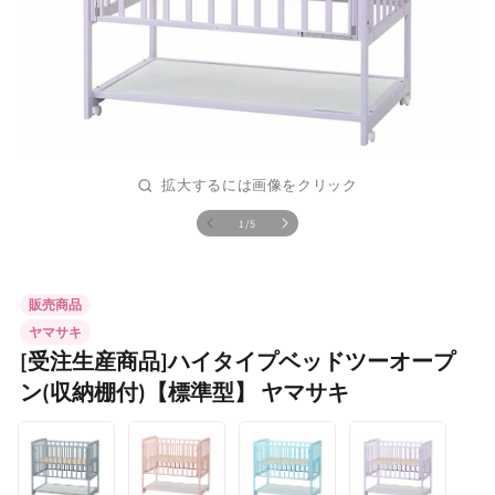
の
1
/
5
モ
ー
ダ
ル
販売商品
で
メ
ヤマサキ
デ
[受注生産商品]ハイタイプベッドツーオープ
ィ
ア
ン(収納棚付)【標準型】 ヤマサキ
(1)
を
開
く