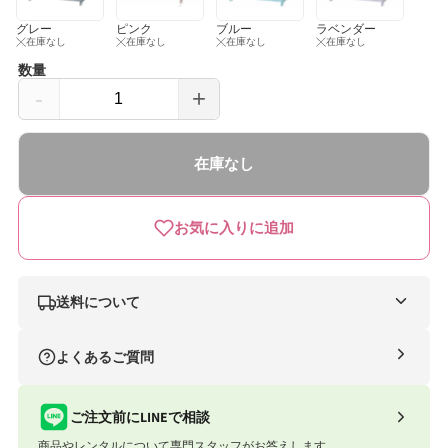
グレー
ピンク
ブルー
ラベンダー
在庫なし
在庫なし
在庫なし
在庫なし
数量
-
+
[受
[受
注
注
在庫なし
生
生
産
産
お気に入りに追加
商
商
品]
品]
ハ
ハ
送料について
イ
イ
ナイスベビー便（自社便）
よくあるご質問
タ
タ
条件
送料
イ
イ
合計8,801円以上
送料無料
ご注文前にLINEで相談
プ
プ
商品やレンタルについて専門スタッフがお答えします