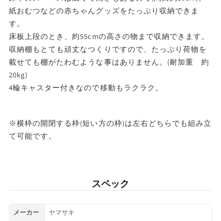
準
準
紙おむつなどの赤ちゃんグッズをたっぷり収納できま
型】
型】
す。
床板上段のとき、約55cmの高さの物まで収納できます。
ヤ
ヤ
収納棚もとても頑丈なつくりですので、たっぷり荷物を
マ
マ
載せても棚がたわむような事はありません。(耐加重 約
サ
サ
20kg)
キ
キ
4輪キャスター付きなので移動もラクラク。
の
の
数
数
※横枠の開閉する枠(短い方の枠)は左右どちらでも組み立
量
量
て可能です。
を
を
減
増
ら
や
スペック
す
す
メーカー
ヤマサキ