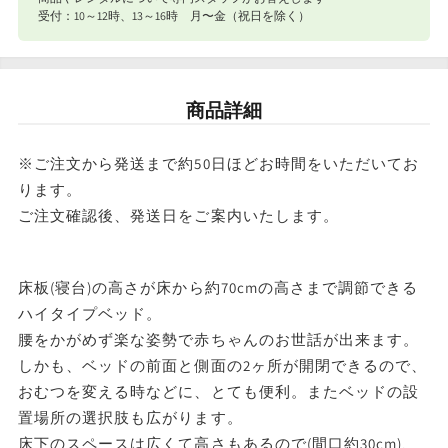
合計8,801円以下
770円
ベ
ベ
受付：10～12時、13～16時 月〜金（祝日を除く）
ッ
ッ
ナイスベビー便エリアを確認する
ド
ド
宅配便（佐川急便）
商品詳細
ツ
ツ
条件
送料
ー
ー
合計8,801円以上
送料無料
※ご注文から発送まで約50日ほどお時間をいただいてお
オ
オ
ります。
東北・関東・信越・
ー
ー
ご注文確認後、発送日をご案内いたします。
合計8,801円以下
東海・北陸・関西: 770円
北海道・中国・四国・九州: 990円
プ
プ
ン
ン
※沖縄・離島はお届けできません。
床板(寝台)の高さが床から約70cmの高さまで調節できる
(収
(収
ハイタイプベッド。
納
納
腰をかがめず楽な姿勢で赤ちゃんのお世話が出来ます。
棚
棚
しかも、ベッドの前面と側面の2ヶ所が開閉できるので、
おむつを変える時などに、とても便利。またベッドの設
付)
付)
置場所の選択肢も広がります。
【標
【標
床下のスペースは広くて高さもあるので(間口約30cm)、