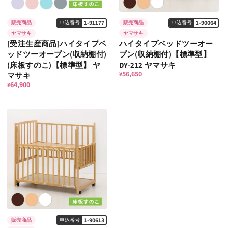
1-91177
1-90064
販売商品
申込番号
販売商品
申込番号
ヤマサキ
ヤマサキ
[受注生産商品]ハイタイプベ
ハイタイプベッドツーオー
ッドツーオープン(収納棚付)
プン(収納棚付)【標準型】
(床板すのこ)【標準型】 ヤ
DY-212 ヤマサキ
56,650
¥
マサキ
64,900
¥
1-90613
販売商品
申込番号