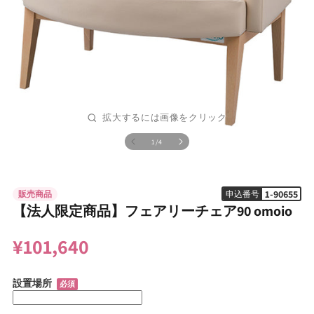
の
1
/
4
モ
ー
ダ
ル
1-90655
販売商品
申込番号
で
メ
【法人限定商品】フェアリーチェア90 omoio
デ
ィ
¥101,640
ア
(1)
を
開
設置場所
必須
く