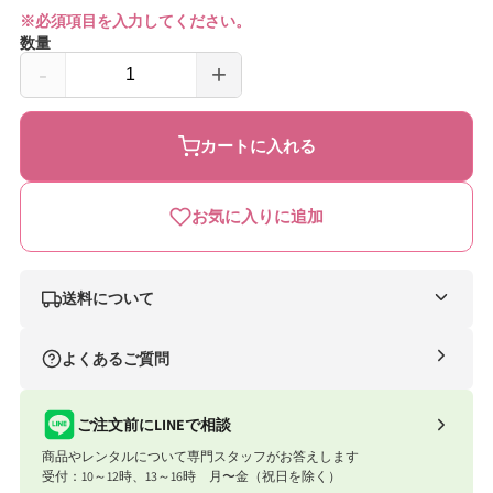
※必須項目を入力してください。
数量
-
+
【法
【法
人
人
カートに入れる
限
限
定
定
お気に入りに追加
商
商
品】
品】
フ
フ
送料について
ェ
ェ
ナイスベビー便（自社便）
よくあるご質問
ア
ア
条件
送料
リ
リ
合計8,801円以上
送料無料
ご注文前にLINEで相談
ー
ー
商品やレンタルについて専門スタッフがお答えします
合計8,801円以下
770円
チ
チ
受付：10～12時、13～16時 月〜金（祝日を除く）