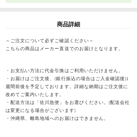
ェ
ェ
ナイスベビー便エリアを確認する
ア
ア
宅配便（佐川急便）
90
90
商品詳細
条件
送料
omoio
omoio
合計8,801円以上
送料無料
～ご注文について必ずご確認ください～
の
の
こちらの商品はメーカー直送でのお届けとなります。
数
数
東北・関東・信越・
合計8,801円以下
東海・北陸・関西: 770円
量
量
北海道・中国・四国・九州: 990円
を
を
・お支払い方法に代金引換はご利用いただけません。
※沖縄・離島はお届けできません。
・お届けはご注文後、(銀行振込の場合はご入金確認後)1
減
増
週間前後を予定しております。詳細な納期はご注文後に
ら
や
改めてご案内いたします。
す
す
・配送方法は「佐川急便」をお選びください。(配送会社
は変更になる場合がございます)
・沖縄県、離島地域へのお届けはできません。