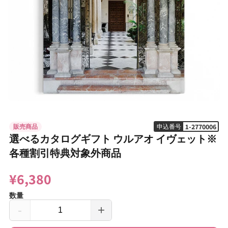
モ
ー
ダ
1-2770006
販売商品
申込番号
ル
選べるカタログギフト ウルアオ イヴェット※
で
メ
各種割引特典対象外商品
デ
ィ
¥6,380
ア
(1)
を
数量
開
-
+
く
選
選