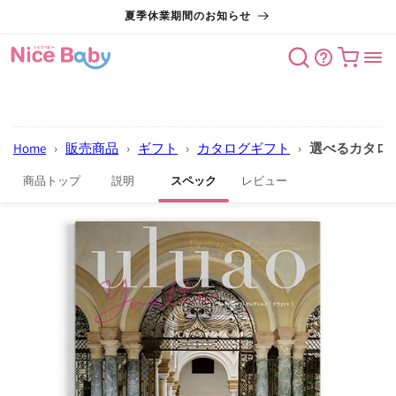
コンテン
夏季休業期間のお知らせ
ツに進む
カート
Home
›
販売商品
›
ギフト
›
カタログギフト
›
選べるカタロ
商品トップ
説明
スペック
レビュー
商品情報
にスキッ
プ