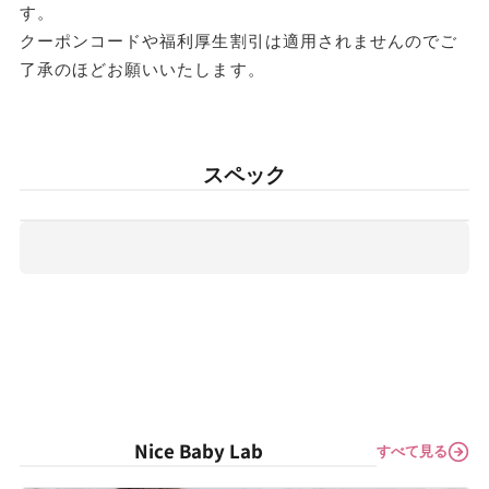
商
商
す。
クーポンコードや福利厚生割引は適用されませんのでご
品
品
了承のほどお願いいたします。
の
の
数
数
量
量
スペック
を
を
減
増
ら
や
す
す
Nice Baby Lab
すべて見る