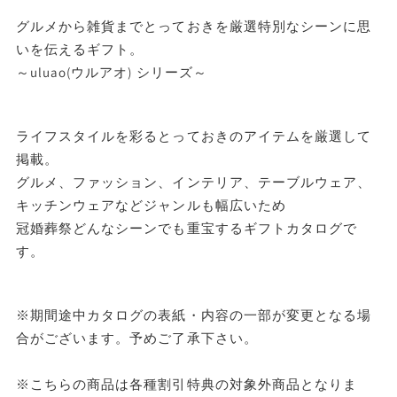
ヴ
ヴ
合計8,801円以上
送料無料
グルメから雑貨までとっておきを厳選特別なシーンに思
ェ
ェ
いを伝えるギフト。
東北・関東・信越・
ッ
ッ
～uluao(ウルアオ) シリーズ～
合計8,801円以下
東海・北陸・関西: 770円
北海道・中国・四国・九州: 990円
ト
ト
※
※
※沖縄・離島はお届けできません。
ライフスタイルを彩るとっておきのアイテムを厳選して
各
各
掲載。
種
種
グルメ、ファッション、インテリア、テーブルウェア、
割
割
キッチンウェアなどジャンルも幅広いため
冠婚葬祭どんなシーンでも重宝するギフトカタログで
引
引
す。
特
特
典
典
※期間途中カタログの表紙・内容の一部が変更となる場
対
対
合がございます。予めご了承下さい。
象
象
外
外
※こちらの商品は各種割引特典の対象外商品となりま