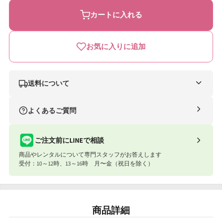
べ
べ
カートに入れる
る
る
カ
カ
お気に入りに追加
タ
タ
ロ
ロ
グ
グ
送料について
ギ
ギ
ナイスベビー便（自社便）
よくあるご質問
フ
フ
条件
送料
ト
ト
合計8,801円以上
送料無料
ご注文前にLINEで相談
ウ
ウ
商品やレンタルについて専門スタッフがお答えします
合計8,801円以下
770円
ル
ル
受付：10～12時、13～16時 月〜金（祝日を除く）
ア
ア
ナイスベビー便エリアを確認する
オ
オ
宅配便（佐川急便）
商品詳細
イ
イ
条件
送料