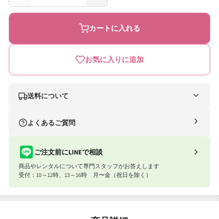
今
今
治
治
カートに入れる
タ
タ
オ
オ
お気に入りに追加
ル
ル
天
天
使
使
送料について
の
の
ナイスベビー便（自社便）
よくあるご質問
さ
さ
条件
送料
く
く
合計8,801円以上
送料無料
ご注文前にLINEで相談
ら
ら
商品やレンタルについて専門スタッフがお答えします
合計8,801円以下
770円
愛
愛
受付：10～12時、13～16時 月〜金（祝日を除く）
媛
媛
ナイスベビー便エリアを確認する
今
今
宅配便（佐川急便）