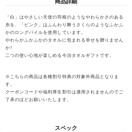
商品詳細
治
治
条件
送料
産
産
合計8,801円以上
送料無料
「白」はやさしい天使の羽根のようなやわらかさのある
木
木
糸を、「ピンク」はふんわり舞うさくらのようなふかふ
東北・関東・信越・
箱
箱
かのロングパイルを使用しています。
合計8,801円以下
東海・北陸・関西: 770円
北海道・中国・四国・九州: 990円
入
入
やわらかふかふかのタオルに包まれる幸せを贈りません
か?
り
り
※沖縄・離島はお届けできません。
二つの使い心地が楽しめる今治タオルギフトです。
タ
タ
オ
オ
ル
ル
※こちらの商品は各種割引特典の対象外商品となりま
す。
セ
セ
クーポンコードや福利厚生割引は適用されませんのでご
ッ
ッ
了承のほどお願いいたします。
ト
ト
※
※
各
各
スペック