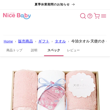
コンテン
夏季休業期間のお知らせ
ツに進む
カート
Home
›
販売商品
›
ギフト
›
タオル
›
今治タオル 天使のさ
商品トップ
説明
スペック
レビュー
商品情報
にスキッ
プ