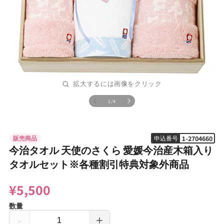
の
1
/
4
モ
ー
ダ
ル
1-2704660
販売商品
申込番号
で
メ
今治タオル 天使のさくら 愛媛今治産木箱入り
デ
タオルセット※各種割引特典対象外商品
ィ
ア
(1)
¥5,500
を
開
数量
く
-
+