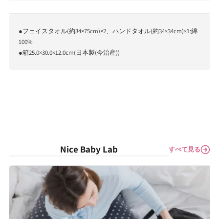
種
種
割
割
●フェイスタオル(約34×75cm)×2、ハンドタオル(約34×34cm)×1:綿
引
引
100%
特
特
●箱25.0×30.0×12.0cm(日本製(今治産))
典
典
対
対
象
象
外
外
商
商
品
品
Nice Baby Lab
すべて見る
の
の
数
数
量
量
を
を