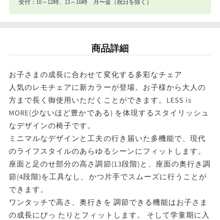
の
の
受付：10～12時、13～16時 月〜金（祝日を除く）
数
数
ナイスベビー便エリアを確認する
量
量
宅配便（佐川急便）
商品詳細
を
を
条件
送料
減
増
合計8,801円以上
送料無料
お子さまの成長に合わせて変化する多彩なチェア
ら
や
人気のレモチェアに新カラーが登場。お子様から大人の
東北・関東・信越・
す
す
方まで長く御使用いただくことができます。LESS is
合計8,801円以下
東海・北陸・関西: 770円
北海道・中国・四国・九州: 990円
MORE(少ないほど豊かである) を体現するスタイリッシュ
なデザインの椅子です。
※沖縄・離島はお届けできません。
ミニマルなデザインと工夫の行き届いた多機能で、現代
のライフスタイルのあらゆるシーンにフィットします。
座面と足のせ部分の高さ調節(13段階)と、座面の奥行き調
節(4段階)を工具なし、かつ片手でスムーズに行うことが
できます。
ワンタッチで高さ、奥行きを 調節できる機能はお子さま
の成長にぴっ たりとフィットします。 そして学童期に入