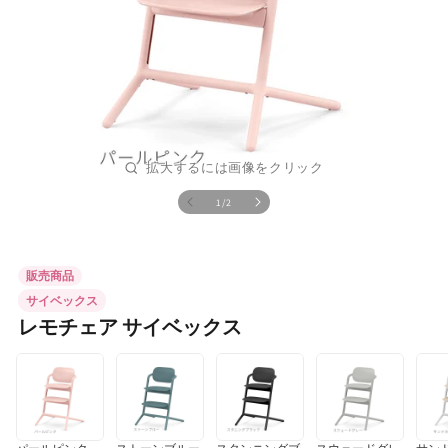
の
1
/
2
モ
ー
ダ
ル
販売商品
で
メ
サイベックス
デ
レモチェア サイベックス
ィ
ア
(1)
を
開
く