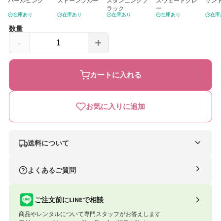
パールピンク
ストーンブルー
スタンニングブ
スウェードグレ
サン
ラック
ー
在庫あり
在庫あり
在庫あり
在庫あり
在庫
数量
-
+
レ
レ
モ
モ
カートに入れる
チ
チ
ェ
ェ
お気に入りに追加
ア
ア
サ
サ
イ
イ
送料について
ベ
ベ
ナイスベビー便（自社便）
よくあるご質問
ッ
ッ
条件
送料
ク
ク
合計8,801円以上
送料無料
ご注文前にLINEで相談
ス
ス
商品やレンタルについて専門スタッフがお答えします
合計8,801円以下
770円