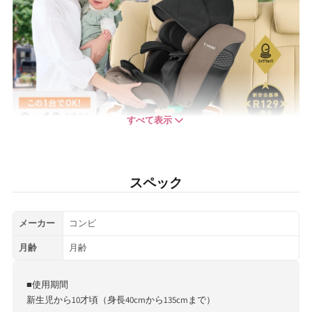
ら
や
す
す
すべて表示
スペック
メーカー
コンビ
月齢
月齢
■使用期間
新生児から10才頃（身長40cmから135cmまで）