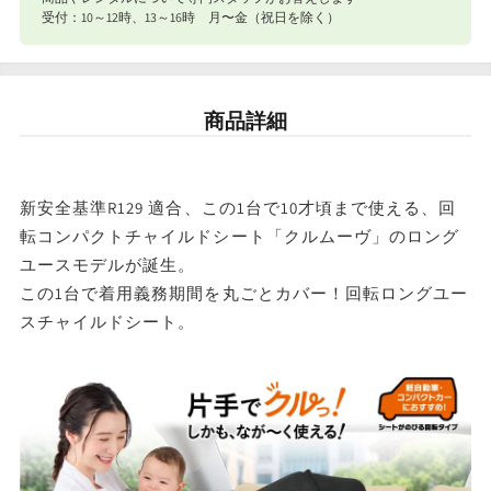
合計8,801円以下
770円
グ
グ
受付：10～12時、13～16時 月〜金（祝日を除く）
シ
シ
ナイスベビー便エリアを確認する
ョ
ョ
宅配便（佐川急便）
ッ
ッ
商品詳細
条件
送料
ク
ク
合計8,801円以上
送料無料
EA
EA
新安全基準R129 適合、この1台で10才頃まで使える、回
コ
コ
東北・関東・信越・
転コンパクトチャイルドシート「クルムーヴ」のロング
合計8,801円以下
東海・北陸・関西: 770円
ン
ン
北海道・中国・四国・九州: 990円
ユースモデルが誕生。
ビ
ビ
この1台で着用義務期間を丸ごとカバー！回転ロングユー
※沖縄・離島はお届けできません。
の
の
スチャイルドシート。
数
数
量
量
を
を
減
増