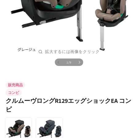
の
1
/
9
モ
ー
ダ
ル
販売商品
で
メ
コンビ
デ
クルムーヴロングR129エッグショックEA コン
ィ
ア
ビ
(1)
を
開
く