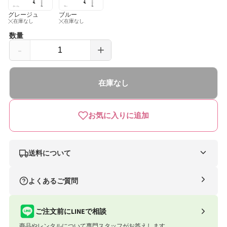
グレージュ
ブルー
在庫なし
在庫なし
数量
-
+
ク
ク
ル
ル
在庫なし
ム
ム
ー
ー
お気に入りに追加
ヴ
ヴ
ロ
ロ
ン
ン
送料について
グ
グ
ナイスベビー便（自社便）
よくあるご質問
R129
R129
条件
送料
エ
エ
合計8,801円以上
送料無料
ご注文前にLINEで相談
ッ
ッ
商品やレンタルについて専門スタッフがお答えします