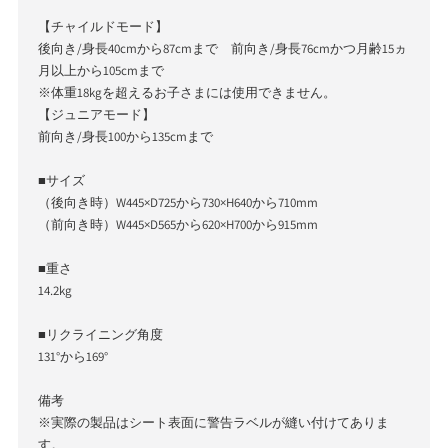
【チャイルドモード】
後向き/身長40cmから87cmまで 前向き/身長76cmかつ月齢15ヵ
月以上から105cmまで
※体重18kgを超えるお子さまには使用できません。
【ジュニアモード】
前向き/身長100から135cmまで
■サイズ
（後向き時）W445×D725から730×H640から710mm
（前向き時）W445×D565から620×H700から915mm
■重さ
14.2kg
■リクライニング角度
131°から169°
備考
※実際の製品はシート表面に警告ラベルが縫い付けてありま
す。