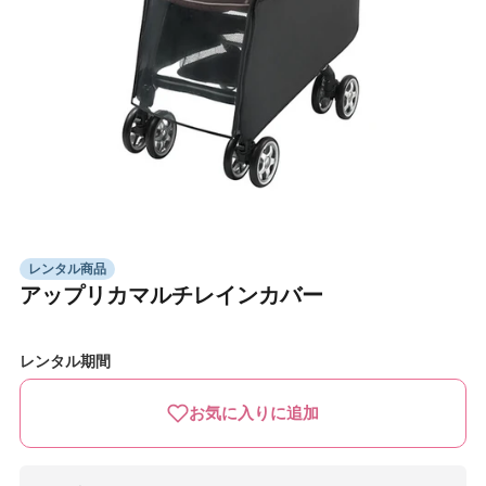
モ
ー
ダ
レンタル商品
ル
アップリカマルチレインカバー
で
メ
デ
ィ
レンタル期間
ア
(1)
お気に入りに追加
を
開
く