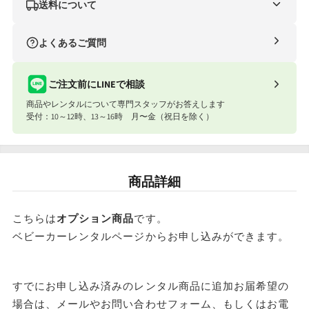
送料について
ナイスベビー便（自社便）
よくあるご質問
条件
送料
合計8,801円以上
送料無料
ご注文前にLINEで相談
商品やレンタルについて専門スタッフがお答えします
合計8,801円以下
770円
受付：10～12時、13～16時 月〜金（祝日を除く）
ナイスベビー便エリアを確認する
宅配便（佐川急便）
商品詳細
お届け先地域
送料
東北・関東・信越・東海・北陸・関西
こちらは
オプション商品
です。
ベビーカーレンタルページからお申し込みができます。
北海道・中国・四国・九州
※沖縄・離島はお届けできません。
すでにお申し込み済みのレンタル商品に追加お届希望の
場合は、メールやお問い合わせフォーム、もしくはお電