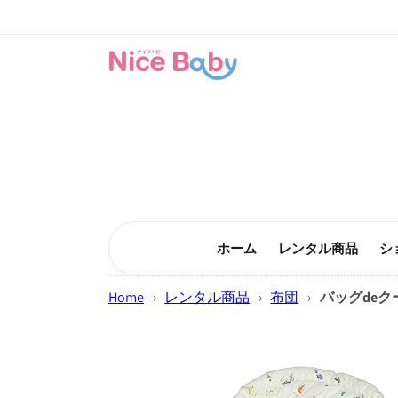
コンテン
ツに進む
ホーム
レンタル商品
シ
Home
›
レンタル商品
›
布団
›
バッグdeク
商品情報
にスキッ
プ