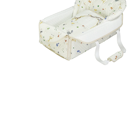
モ
ー
ダ
ル
で
メ
デ
ィ
ア
(1)
を