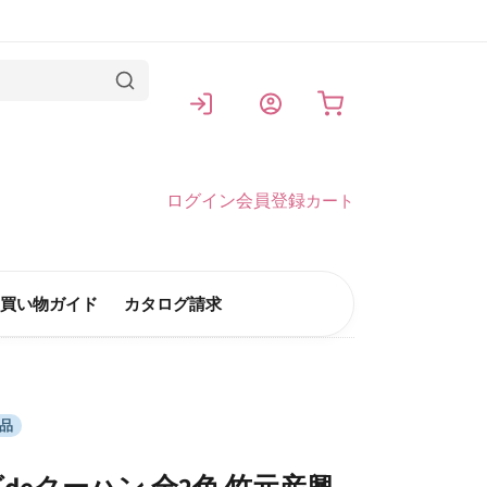
カート
ログイン
会員登録
カート
買い物ガイド
カタログ請求
品
deクーハン 全2色 竹元産興