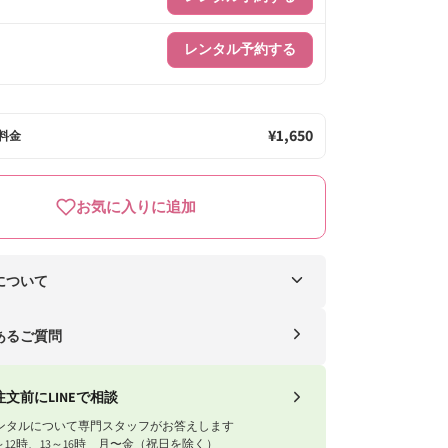
レンタル予約する
¥1,650
料金
お気に入りに追加
について
ー便（自社便）
あるご質問
送料
1円以上
送料無料
注文前にLINEで相談
ンタルについて専門スタッフがお答えします
1円以下
770円
～12時、13～16時 月〜金（祝日を除く）