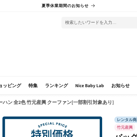
夏季休業期間のお知らせ
検索したいワードを入力…
ョッピング
特集
ランキング
Nice Baby Lab
お知らせ
ーハン 全2色 竹元産興 クーファン[一部割引対象あり]
レンタル商
竹元産興
バッグ