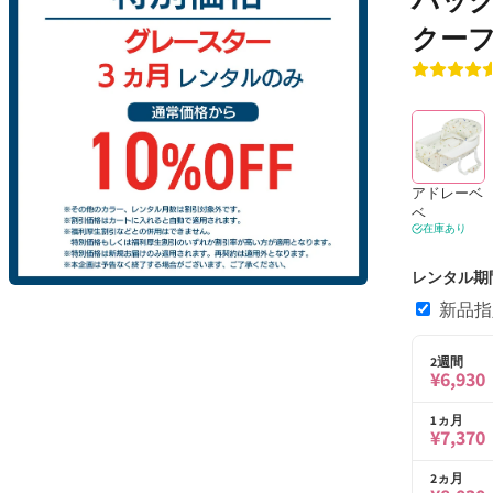
クーフ
アドレーベ
ベ
在庫あり
レンタル期
モ
新品指定
ー
ダ
ル
2週間
で
¥6,930
メ
デ
1ヵ月
ィ
¥7,370
ア
(2)
2ヵ月
を