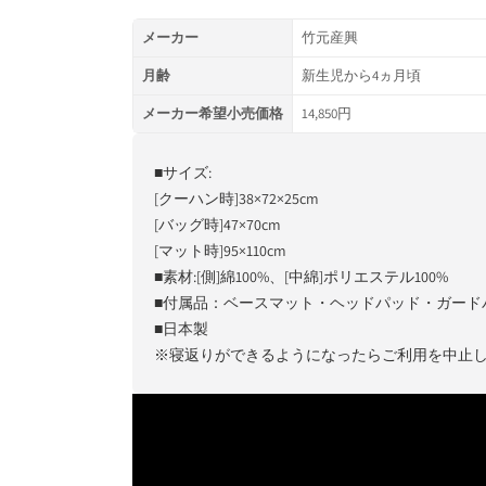
メーカー
竹元産興
月齢
新生児から4ヵ月頃
メーカー希望小売価格
14,850円
■サイズ:
[クーハン時]38×72×25cm
[バッグ時]47×70cm
[マット時]95×110cm
■素材:[側]綿100%、[中綿]ポリエステル100%
■付属品：ベースマット・ヘッドパッド・ガード
■日本製
※寝返りができるようになったらご利用を中止