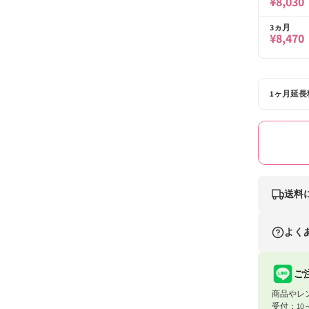
¥8,030
開
く
3ヵ月
¥8,470
1ヶ月延長
送料
ナイスベビ
よく
条件
合計8,80
ご
商品やレ
合計8,80
受付：10