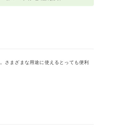
ナイスベビー便エリアを確認する
川急便）
域
送料
東・信越・東海・北陸・関西
往復1,540円
中国・四国・九州
往復1,980円
。さまざまな用途に使えるとっても便利
※沖縄・離島はお届けできません。