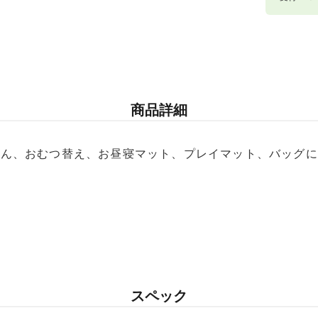
宅配便（佐
お届け先地
東北・関
商品詳細
北海道・
ろん、おむつ替え、お昼寝マット、プレイマット、バッグに
スペック