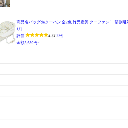
商品名
バッグdeクーハン 全2色 竹元産興 クーファン[一部割
り]
評価
4.57
23件
金額
3,630円~