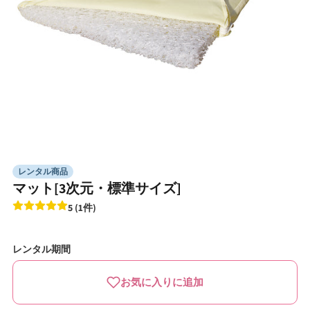
モ
ー
ダ
レンタル商品
ル
マット[3次元・標準サイズ]
で
メ
5 (1件)
デ
ィ
ア
レンタル期間
(1)
を
開
お気に入りに追加
く