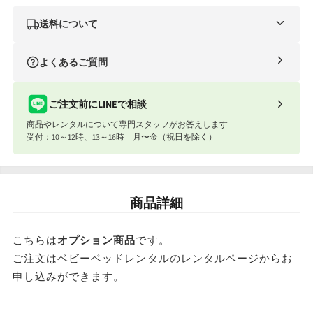
送料について
ナイスベビー便（自社便）
よくあるご質問
条件
送料
合計8,801円以上
送料無料
ご注文前にLINEで相談
商品やレンタルについて専門スタッフがお答えします
合計8,801円以下
770円
受付：10～12時、13～16時 月〜金（祝日を除く）
ナイスベビー便エリアを確認する
宅配便（佐川急便）
商品詳細
お届け先地域
送料
東北・関東・信越・東海・北陸・関西
こちらは
オプション商品
です。
ご注文はベビーベッドレンタルのレンタルページからお
北海道・中国・四国・九州
申し込みができます。
※沖縄・離島はお届けできません。