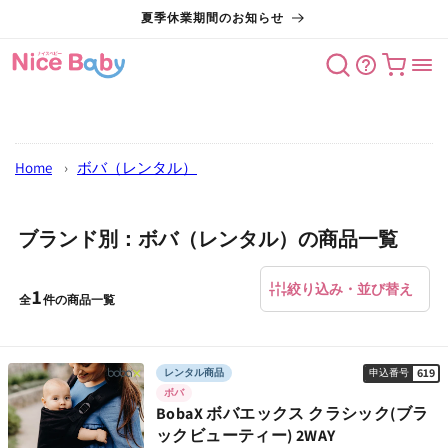
コンテン
夏季休業期間のお知らせ
ツに進む
カート
Home
›
ボバ（レンタル）
ブランド別：ボバ（レンタル）の商品一覧
絞り込み・並び替え
1
全
件の商品一覧
619
レンタル商品
申込番号
ボバ
BobaX ボバエックス クラシック(ブラ
ックビューティー) 2WAY