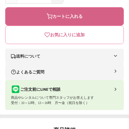
ム
ム
ー
ー
カートに入れる
ニ
ニ
ー
ー
お気に入りに追加
マ
マ
ン
ン
パ
パ
送料について
ン
ン
ナイスベビー便（自社便）
よくあるご質問
ツ
ツ
条件
送料
ビ
ビ
合計8,801円以上
送料無料
ご注文前にLINEで相談
ッ
ッ
商品やレンタルについて専門スタッフがお答えします
合計8,801円以下
770円
グ
グ
受付：10～12時、13～16時 月〜金（祝日を除く）
サ
サ
ナイスベビー便エリアを確認する
イ
イ
宅配便（佐川急便）