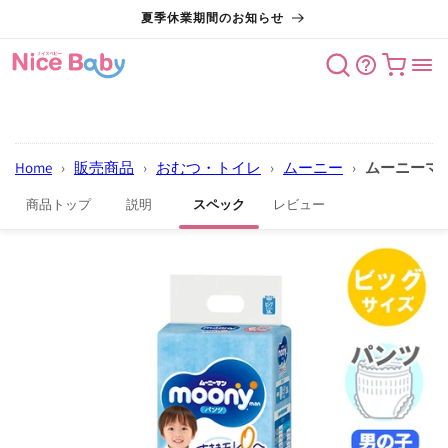
コンテン
夏季休業期間のお知らせ
ツに進む
カート
Home
›
販売商品
›
おむつ・トイレ
›
ムーニー
›
ムーニーマン 
商品トップ
説明
スペック
レビュー
商品情報
にスキッ
プ