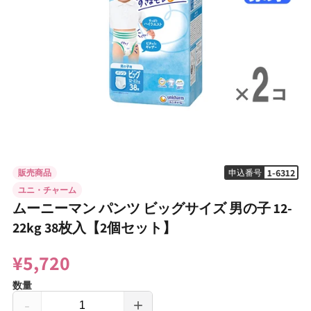
モ
ー
ダ
1-6312
販売商品
申込番号
ル
ユニ・チャーム
で
ムーニーマン パンツ ビッグサイズ 男の子 12-
メ
デ
22kg 38枚入【2個セット】
ィ
ア
(1)
¥5,720
を
開
数量
く
-
+