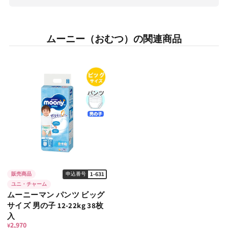
数
数
量
量
ムーニー（おむつ）の関連商品
を
を
減
増
ら
や
す
す
1-631
販売商品
申込番号
ユニ・チャーム
ムーニーマン パンツ ビッグ
サイズ 男の子 12-22kg 38枚
入
2,970
¥