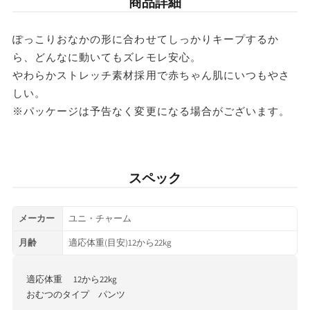
商品詳細
ズ
ズ
条件
送料
男
男
合計8,801円以上
送料無料
ぽっこりおなかの形に合わせてしっかりキープするか
の
の
ら、どんなに動いてもズレモレ安心。
東北・関東・信越・
子
子
やわらかストレッチ素材採用で赤ちゃん肌にいつもやさ
合計8,801円以下
東海・北陸・関西: 770円
12-
12-
北海道・中国・四国・九州: 990円
しい。
22kg
22kg
※パッケージは予告なく変更になる場合がございます。
※沖縄・離島はお届けできません。
38
38
枚
枚
入
入
スペック
【2
【2
個
個
メーカー
ユニ・チャーム
セ
セ
月齢
適応体重(目安)12から22kg
ッ
ッ
適応体重 12から22kg
ト】
ト】
おむつのタイプ パンツ
の
の