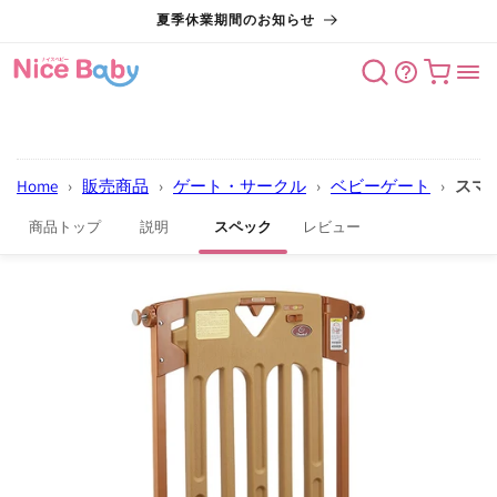
コンテン
夏季休業期間のお知らせ
ツに進む
カート
Home
›
販売商品
›
ゲート・サークル
›
ベビーゲート
›
スマ
商品トップ
説明
スペック
レビュー
商品情報
にスキッ
プ