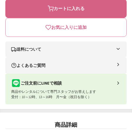
マ
マ
カートに入れる
ー
ー
ト
ト
お気に入りに追加
ゲ
ゲ
イ
イ
ト
ト
送料について
ス
ス
ナイスベビー便（自社便）
よくあるご質問
リ
リ
条件
送料
ム
ム
合計8,801円以上
送料無料
ご注文前にLINEで相談
日
日
商品やレンタルについて専門スタッフがお答えします
合計8,801円以下
770円
本
本
受付：10～12時、13～16時 月〜金（祝日を除く）
育
育
ナイスベビー便エリアを確認する
児
児
宅配便（佐川急便）
商品詳細
の
の
条件
送料