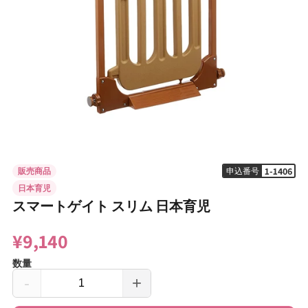
モ
ー
ダ
1-1406
販売商品
申込番号
ル
日本育児
で
スマートゲイト スリム 日本育児
メ
デ
ィ
¥9,140
ア
(1)
数量
を
開
-
+
く
ス
ス