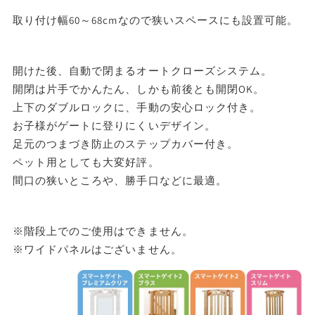
数
数
合計8,801円以上
送料無料
取り付け幅60～68cmなので狭いスペースにも設置可能。
量
量
東北・関東・信越・
を
を
合計8,801円以下
東海・北陸・関西: 770円
開けた後、自動で閉まるオートクローズシステム。
北海道・中国・四国・九州: 990円
減
増
開閉は片手でかんたん、しかも前後とも開閉OK。
ら
や
※沖縄・離島はお届けできません。
上下のダブルロックに、手動の安心ロック付き。
す
す
お子様がゲートに登りにくいデザイン。
足元のつまづき防止のステップカバー付き。
ペット用としても大変好評。
間口の狭いところや、勝手口などに最適。
※階段上でのご使用はできません。
※ワイドパネルはございません。