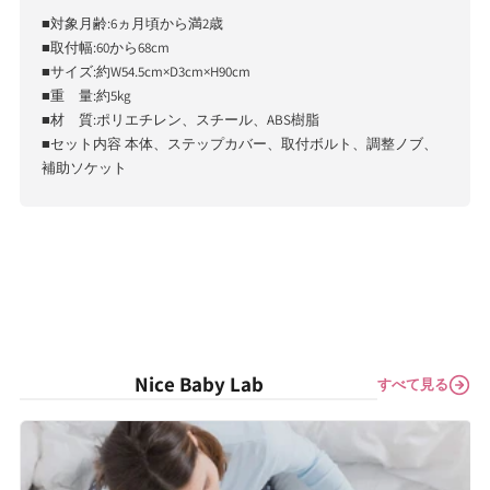
■対象月齢:6ヵ月頃から満2歳
■取付幅:60から68cm
■サイズ:約W54.5cm×D3cm×H90cm
■重 量:約5kg
■材 質:ポリエチレン、スチール、ABS樹脂
■セット内容 本体、ステップカバー、取付ボルト、調整ノブ、
補助ソケット
Nice Baby Lab
すべて見る