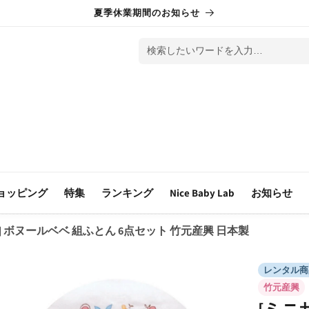
夏季休業期間のお知らせ
検索したいワードを入力…
ョッピング
特集
ランキング
Nice Baby Lab
お知らせ
] ボヌールベベ 組ふとん 6点セット 竹元産興 日本製
レンタル商
竹元産興
[ミニ