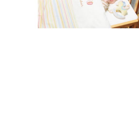
開
く
モ
ー
ダ
ル
で
メ
デ
ィ
ア
(3)
を
開
く