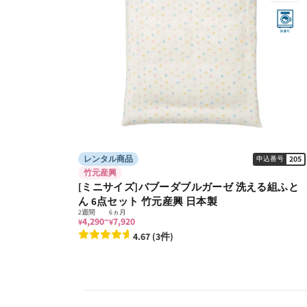
レンタル商品
205
申込番号
竹元産興
[ミニサイズ]バブーダブルガーゼ 洗える組ふと
ん 6点セット 竹元産興 日本製
2週間
6ヵ月
~
4,290
7,920
¥
¥
4.67 (3件)