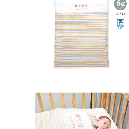
モ
ー
ダ
ル
で
メ
デ
ィ
ア
(1)
を