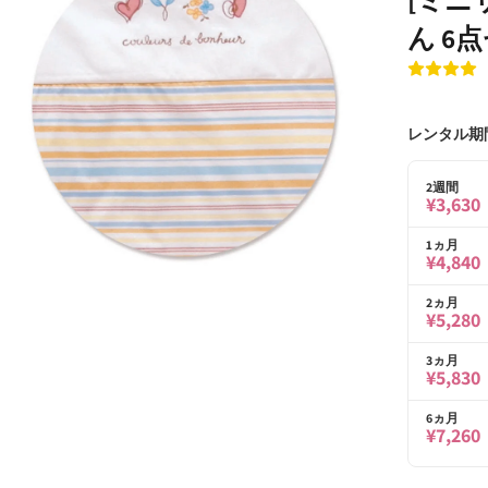
ん 6
レンタル期
2週間
¥3,630
1ヵ月
¥4,840
モ
2ヵ月
ー
¥5,280
ダ
ル
3ヵ月
で
¥5,830
メ
デ
6ヵ月
ィ
¥7,260
ア
(2)
を