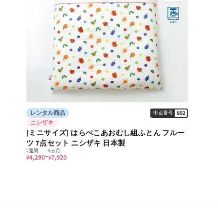
レンタル商品
602
申込番号
ニシザキ
[ミニサイズ] はらぺこあおむし組ふとん フルー
ツ 7点セット ニシザキ 日本製
2週間
6ヵ月
~
4,290
7,920
¥
¥