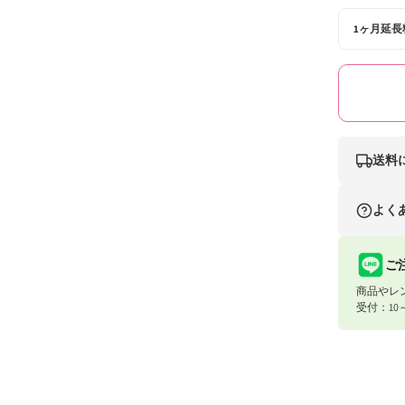
開
1ヶ月延長
く
送料
ナイスベビ
よく
条件
合計8,80
ご
商品やレ
合計8,80
受付：10
宅配便（佐
お届け先地