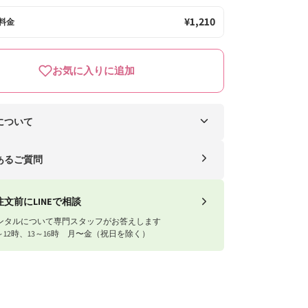
¥1,210
料金
お気に入りに追加
について
ー便（自社便）
あるご質問
送料
1円以上
送料無料
注文前にLINEで相談
ンタルについて専門スタッフがお答えします
1円以下
770円
～12時、13～16時 月〜金（祝日を除く）
ナイスベビー便エリアを確認する
川急便）
域
送料