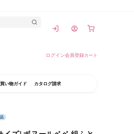
カート
ログイン
会員登録
カート
買い物ガイド
カタログ請求
品
サイズ] ボヌールベベ 組ふと