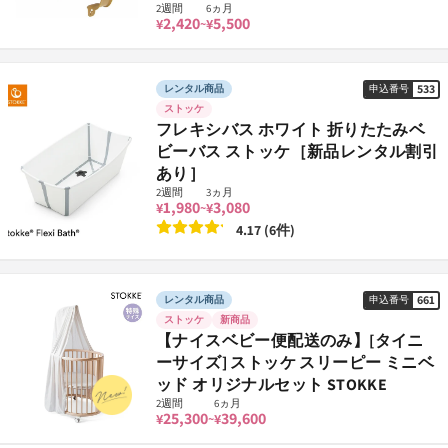
2週間
6ヵ月
2,420
5,500
¥
¥
~
533
レンタル商品
申込番号
ストッケ
フレキシバス ホワイト 折りたたみベ
ビーバス ストッケ［新品レンタル割引
あり］
2週間
3ヵ月
1,980
3,080
¥
¥
~
4.17 (6件)
661
レンタル商品
申込番号
ストッケ
新商品
【ナイスベビー便配送のみ】[タイニ
ーサイズ] ストッケ スリーピー ミニベ
ッド オリジナルセット STOKKE
2週間
6ヵ月
25,300
39,600
¥
¥
~