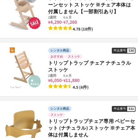
ーンセット ストッケ ※チェア本体は
付属しません【一部割引あり】
2週間
6ヵ月
4,290
7,260
¥
¥
~
4.78 (18件)
530
レンタル商品
申込番号
おすすめ
ストッケ
トリップトラップ チェア ナチュラル
ストッケ
2週間
6ヵ月
6,050
11,880
¥
¥
~
4.5 (6件)
531
レンタル商品
申込番号
ストッケ
トリップトラップチェア専用 ベビーセ
ット (ナチュラル) ストッケ ※チェア本
体は付属しません