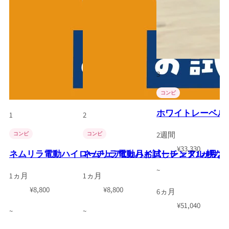
3
コンビ
ホワイトレーベル ネ
1
2
2週間
コンビ
コンビ
¥
33,330
ネムリラ電動ハイローチェア1ヵ月お試しレンタル 幌な
ネムリラ電動ハイローチェア1ヵ月お
~
1ヵ月
1ヵ月
¥
8,800
¥
8,800
6ヵ月
¥
51,040
~
~