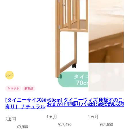
ヤマサキ
新商品
[タイニーサイズ80×50cm] タイニーウィズ 床板すのこ
おまかせ里帰りパックごきげんプラ
はじめてのレンタ
有り］ ナチュラル
1ヵ月
1ヵ月
2週間
¥
17,490
¥
34,650
¥
9,900