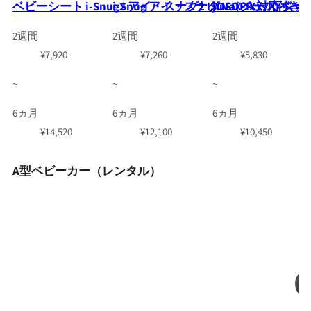
ベビーシート i-Snug2 アイ・スナグ2 ISOFIXベース付き
i-Snug アイ・スナグ ISOFIX対応ベ
juva(ジュバ) ジ
2週間
2週間
2週間
¥
7,920
¥
7,260
¥
5,830
~
~
~
6ヵ月
6ヵ月
6ヵ月
¥
14,520
¥
12,100
¥
10,450
A型ベビーカー（レンタル）