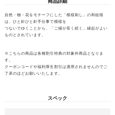
商品詳細
タ
タ
条件
送料
オ
オ
合計8,801円以上
送料無料
自然・物・花をモチーフにした「模様刺し」の和紋様
ル
ル
は、ひと針ひと針手仕事で模様を
東北・関東・信越・
ハ
ハ
つないでゆくことから、「ご縁が長く続く」縁起がよい
合計8,801円以下
東海・北陸・関西: 770円
北海道・中国・四国・九州: 990円
ン
ン
ものとされています。
カ
カ
※沖縄・離島はお届けできません。
チ
チ
※こちらの商品は各種割引特典の対象外商品となりま
セ
セ
す。
ッ
ッ
クーポンコードや福利厚生割引は適用されませんのでご
了承のほどお願いいたします。
ト
ト
(ブ
(ブ
ル
ル
スペック
ー)※
ー)※
各
各