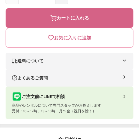
今
今
治
治
カートに入れる
謹
謹
製
製
お気に入りに追加
千
千
歳
歳
は
は
送料について
ん
ん
ナイスベビー便（自社便）
よくあるご質問
か
か
条件
送料
ち
ち
合計8,801円以上
送料無料
ご注文前にLINEで相談
木
木
商品やレンタルについて専門スタッフがお答えします
合計8,801円以下
770円
箱
箱
受付：10～12時、13～16時 月〜金（祝日を除く）
入
入
ナイスベビー便エリアを確認する
り
り
宅配便（佐川急便）