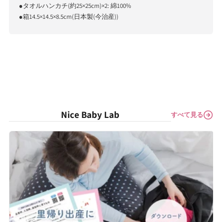
種
種
●タオルハンカチ(約25×25cm)×2: 綿100%
●箱14.5×14.5×8.5cm(日本製(今治産))
割
割
引
引
特
特
典
典
対
対
象
象
外
外
Nice Baby Lab
すべて見る
商
商
品
品
の
の
数
数
量
量
を
を