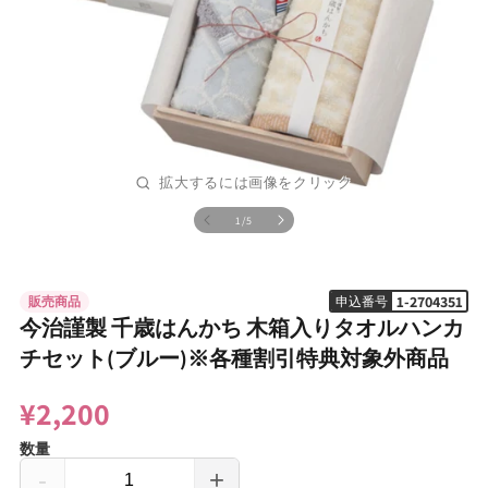
の
1
/
5
モ
ー
ダ
ル
1-2704351
販売商品
申込番号
で
メ
今治謹製 千歳はんかち 木箱入りタオルハンカ
デ
チセット(ブルー)※各種割引特典対象外商品
ィ
ア
(1)
¥2,200
を
開
数量
く
-
+