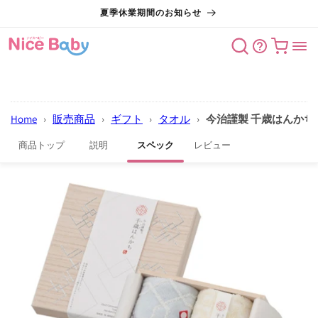
コンテン
夏季休業期間のお知らせ
ツに進む
カート
Home
›
販売商品
›
ギフト
›
タオル
›
今治謹製 千歳はんかち
商品トップ
説明
スペック
レビュー
商品情報
にスキッ
プ