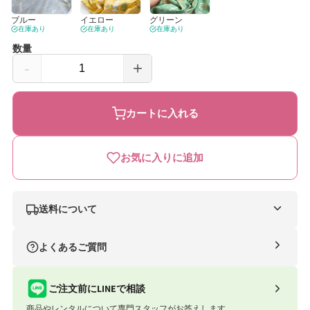
ブルー
イエロー
グリーン
在庫あり
在庫あり
在庫あり
数量
-
+
MOOMIN
MOOMIN
BABY
BABY
カートに入れる
ム
ム
ー
ー
お気に入りに追加
ミ
ミ
ン
ン
マ
マ
送料について
ル
ル
ナイスベビー便（自社便）
チ
よくあるご質問
チ
条件
送料
ガ
ガ
合計8,801円以上
送料無料
ご注文前にLINEで相談
ー
ー
商品やレンタルについて専門スタッフがお答えします