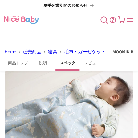
コンテン
夏季休業期間のお知らせ
ツに進む
カート
Home
›
販売商品
›
寝具
›
毛布・ガーゼケット
›
MOOMIN 
商品トップ
説明
スペック
レビュー
商品情報
にスキッ
プ