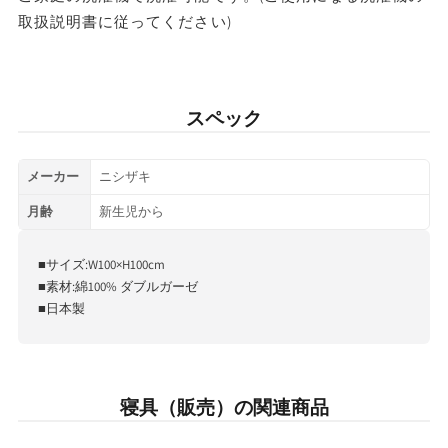
を
を
取扱説明書に従ってください)
減
増
ら
や
す
す
スペック
メーカー
ニシザキ
月齢
新生児から
■サイズ:W100×H100cm
■素材:綿100% ダブルガーゼ
■日本製
寝具（販売）の関連商品