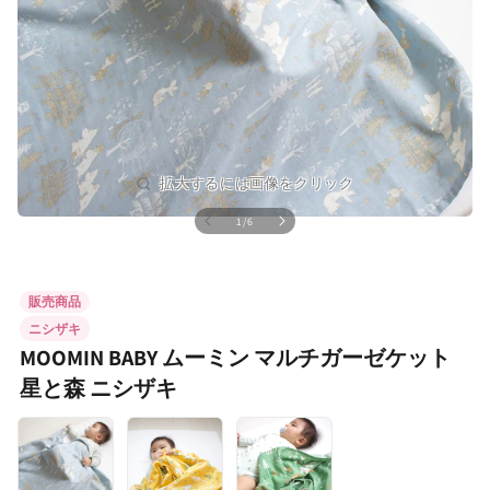
の
1
/
6
モ
ー
ダ
ル
販売商品
で
メ
ニシザキ
デ
MOOMIN BABY ムーミン マルチガーゼケット
ィ
ア
星と森 ニシザキ
(1)
を
開
く