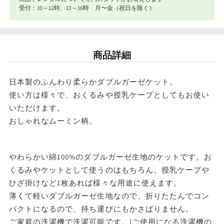
合計8,801円以下
770円
ゼ
ゼ
受付：10～12時、13～16時 月〜金（祝日を除く）
ケ
ケ
ナイスベビー便エリアを確認する
ッ
ッ
宅配便（佐川急便）
ト
ト
商品詳細
条件
送料
星
星
合計8,801円以上
送料無料
日本製のふんわり柔らかダブルガーゼケット。
と
と
使い方は様々で、おくるみや授乳ケープとしてもお使い
森
森
東北・関東・信越・
いただけます。
合計8,801円以下
東海・北陸・関西: 770円
ニ
ニ
北海道・中国・四国・九州: 990円
おしゃれなムーミン柄。
シ
シ
※沖縄・離島はお届けできません。
ザ
ザ
やわらかい綿100%のダブルガーゼ生地のケットです。お
キ
キ
くるみやケットとして使うのはもちろん、授乳ケープや
の
の
ひざ掛けなど1枚あれば様々な用途に使えます。
数
数
薄くて軽いダブルガーゼ生地なので、折りたたんでコン
パクトになるので、持ち運びにもかさばりません。
量
量
ご家庭の洗濯機で洗濯可能です。(ご使用になる洗濯機の