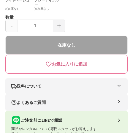
ライトベージュ
グレーアイボリ
ー
在庫なし
在庫なし
数量
-
+
ス
ス
ゴ
ゴ
在庫なし
カ
カ
ル
ル
お気に入りに追加
エ
エ
ッ
ッ
グ
グ
送料について
シ
シ
ナイスベビー便（自社便）
よくあるご質問
ョ
ョ
条件
送料
ッ
ッ
合計8,801円以上
送料無料
ご注文前にLINEで相談
ク
ク
商品やレンタルについて専門スタッフがお答えします
合計8,801円以下
770円