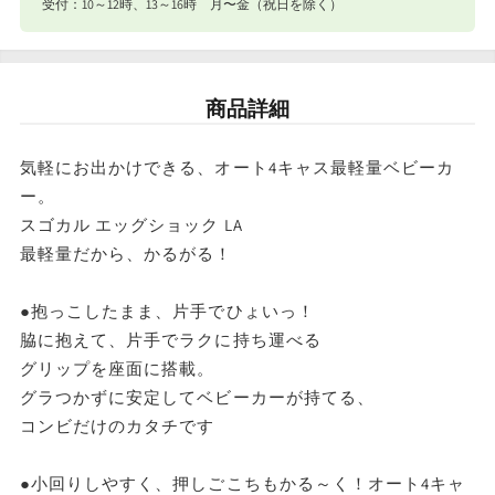
LA
LA
受付：10～12時、13～16時 月〜金（祝日を除く）
コ
コ
ナイスベビー便エリアを確認する
ン
ン
宅配便（佐川急便）
ビ
ビ
商品詳細
条件
送料
の
の
合計8,801円以上
送料無料
気軽にお出かけできる、オート4キャス最軽量ベビーカ
数
数
ー。
東北・関東・信越・
量
量
スゴカル エッグショック LA
合計8,801円以下
東海・北陸・関西: 770円
を
を
北海道・中国・四国・九州: 990円
最軽量だから、かるがる！
減
増
※沖縄・離島はお届けできません。
●抱っこしたまま、片手でひょいっ！
ら
や
脇に抱えて、片手でラクに持ち運べる
す
す
グリップを座面に搭載。
グラつかずに安定してベビーカーが持てる、
コンビだけのカタチです
●小回りしやすく、押しごこちもかる～く！オート4キャ