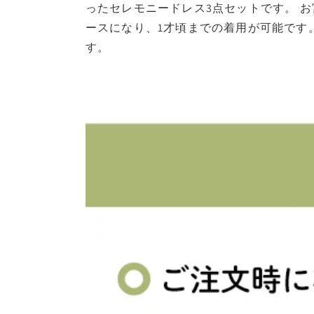
開
ったセレモニードレス3点セットです。 
く
ースになり、1才頃までの着用が可能です
す。