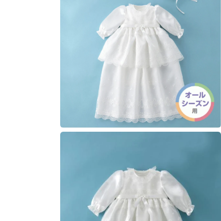
モ
ー
ダ
ル
で
メ
デ
ィ
ア
(1)
を