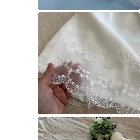
モ
ー
ダ
ル
で
メ
デ
ィ
ア
(5)
を
開
く
モ
ー
ダ
ル
で