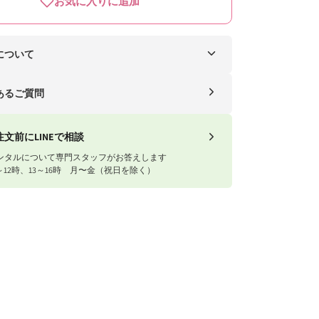
お気に入りに追加
について
ー便（自社便）
あるご質問
送料
1円以上
送料無料
注文前にLINEで相談
ンタルについて専門スタッフがお答えします
1円以下
770円
～12時、13～16時 月〜金（祝日を除く）
ナイスベビー便エリアを確認する
川急便）
域
送料
東・信越・東海・北陸・関西
往復1,540円
中国・四国・九州
往復1,980円