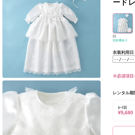
ードレ
01
在庫あり
衣装利用日
※必須項目
モ
ー
ダ
レンタル期
ル
で
3~7日
メ
¥9,680
デ
ィ
ア
(2)
を