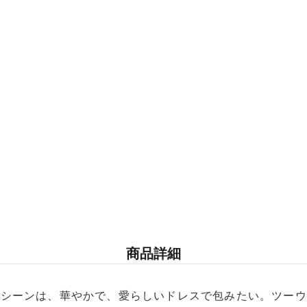
メ
デ
ィ
ア
(8)
を
開
く
商品詳細
シーンは、華やかで、愛らしいドレスで包みたい。ツーウ