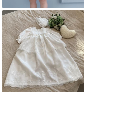
モ
ー
ダ
ル
で
メ
デ
ィ
ア
(6)
を
開
く
モ
ー
ダ
ル
で