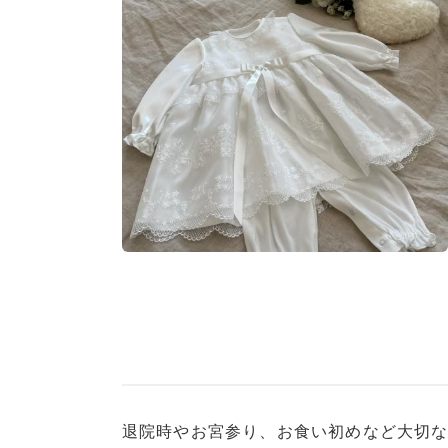
メ
デ
ィ
ア
(7)
を
開
く
モ
ー
ダ
ル
で
メ
デ
ィ
ア
(9)
退院時やお宮参り、お食い初めなど大切な
を