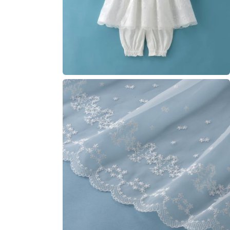
開
く
モ
ー
ダ
ル
で
メ
デ
ィ
ア
(3)
を
開
く