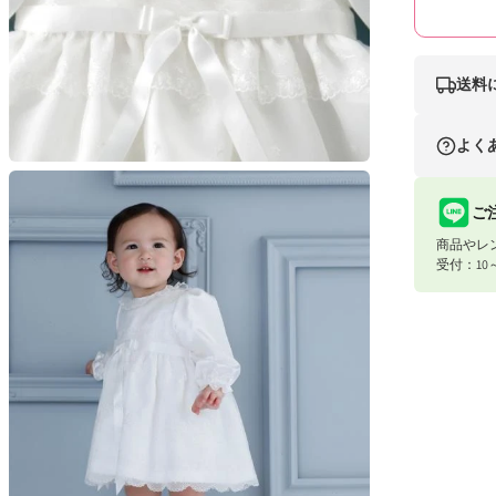
開
く
送料
ナイスベビ
よく
条件
モ
ー
合計8,80
ダ
ご
ル
商品やレ
合計8,80
で
受付：10
メ
デ
ィ
ア
宅配便（佐
(4)
を
お届け先地
開
く
東北・関
北海道・