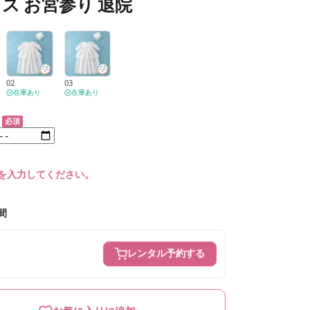
ス お宮参り 退院
02
03
在庫あり
在庫あり
必須
を入力してください。
間
レンタル予約する