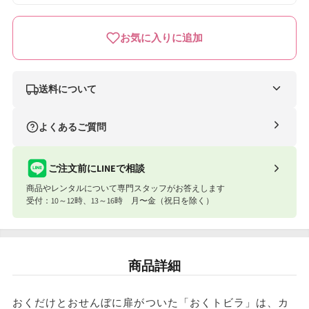
お気に入りに追加
送料について
ナイスベビー便（自社便）
よくあるご質問
条件
送料
合計8,801円以上
送料無料
ご注文前にLINEで相談
商品やレンタルについて専門スタッフがお答えします
合計8,801円以下
770円
受付：10～12時、13～16時 月〜金（祝日を除く）
ナイスベビー便エリアを確認する
宅配便（佐川急便）
商品詳細
お届け先地域
送料
東北・関東・信越・東海・北陸・関西
往復2,090円
おくだけとおせんぼに扉がついた「おくトビラ」は、カ