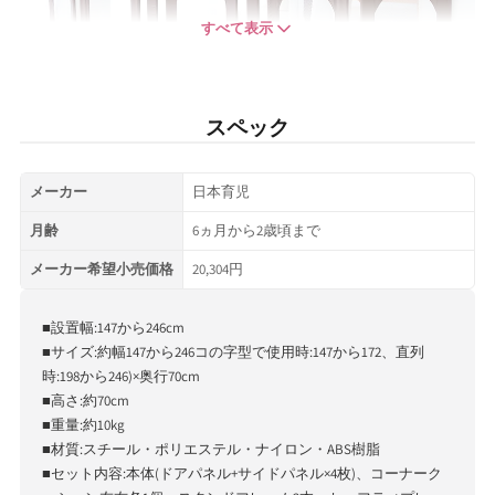
すべて表示
スペック
メーカー
日本育児
月齢
6ヵ月から2歳頃まで
メーカー希望小売価格
20,304円
■設置幅:147から246cm
■サイズ:約幅147から246コの字型で使用時:147から172、直列
時:198から246)×奥行70cm
■高さ:約70cm
■重量:約10kg
■材質:スチール・ポリエステル・ナイロン・ABS樹脂
■セット内容:本体(ドアパネル+サイドパネル×4枚)、コーナーク