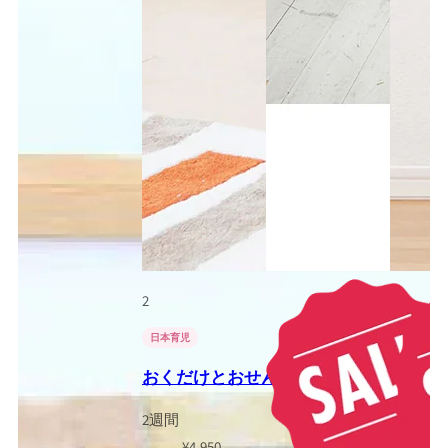
2
日本育児
おくだけとおせんぼ おくトビラ Sサイズ 日
2週間
¥
4,950