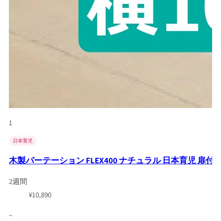
1
日本育児
木製パーテーション FLEX400 ナチュラル 日本育児 扉付き お
2週間
¥
10,890
~