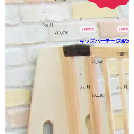
~
3
4
6ヵ月
日本育児
日本育児
¥
10,670
キッズパーテーション 日本
スマート
2週間
2週間
¥
5,940
¥
4
~
~
6ヵ月
6ヵ月
¥
9,130
¥
8