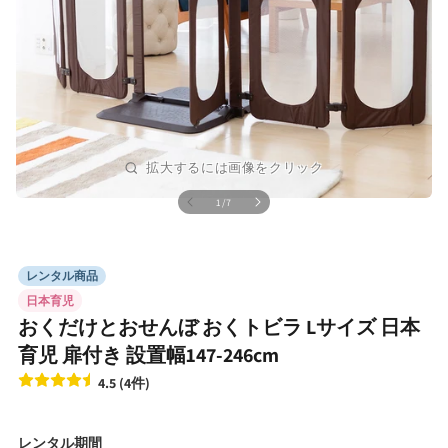
の
1
/
7
モ
ー
ダ
ル
レンタル商品
で
メ
日本育児
デ
おくだけとおせんぼ おくトビラ Lサイズ 日本
ィ
ア
育児 扉付き 設置幅147‐246cm
(1)
4.5 (4件)
を
開
く
レンタル期間