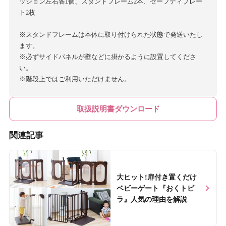
ッション左右各1個、スタンドフレーム2本、セーフティプレー
ト2枚
※スタンドフレームは本体に取り付けられた状態で発送いたし
ます。
※必ずサイドパネルが壁などに掛かるように設置してくださ
い。
※階段上ではご利用いただけません。
取扱説明書ダウンロード
関連記事
Nice baby Labで読む >>
大ヒット!扉付き置くだけ
ベビーゲート『おくトビ
ラ』人気の理由を解説