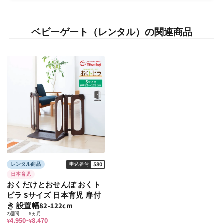
ベビーゲート（レンタル）の関連商品
580
レンタル商品
申込番号
日本育児
おくだけとおせんぼ おくト
ビラ Sサイズ 日本育児 扉付
き 設置幅82‐122cm
2週間
6ヵ月
4,950
8,470
~
¥
¥