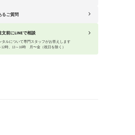
ー便（自社便）
あるご質問
送料
1円以上
送料無料
注文前にLINEで相談
ンタルについて専門スタッフがお答えします
1円以下
770円
～12時、13～16時 月〜金（祝日を除く）
ナイスベビー便エリアを確認する
川急便）
域
送料
東・信越・東海・北陸・関西
往復1,540円
中国・四国・九州
往復1,980円
※沖縄・離島はお届けできません。