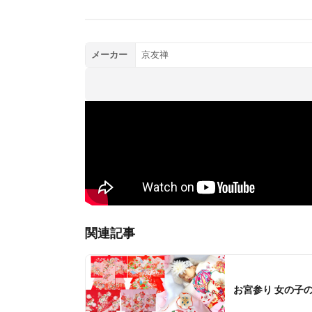
メーカー
京友禅
関連記事
Nice baby Labで読む >>
お宮参り 女の子