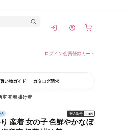
カート
ログイン
会員登録
カート
買い物ガイド
カタログ請求
車 初着 掛け着
1105
品
申込番号
り 産着 女の子 色鮮やかなぼ