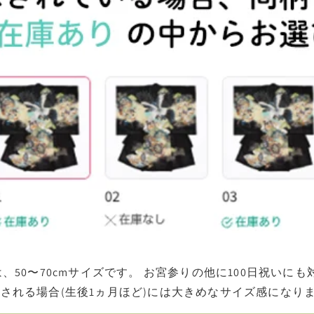
s」は、50〜70cmサイズです。 お宮参りの他に100日祝
される場合(生後1ヵ月ほど)には大きめなサイズ感になり