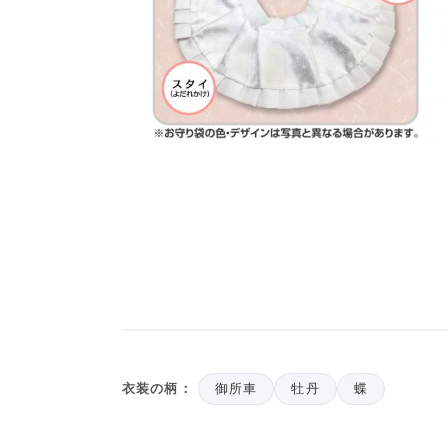
開
く
モ
ー
ダ
ル
で
メ
デ
ィ
ア
(3)
を
開
く
衣装の柄：
御所車
牡丹
蝶