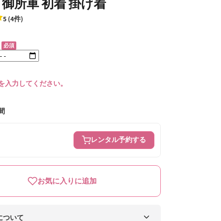
御所車 初着 掛け着
5 (4件)
必須
を入力してください。
間
レンタル予約する
お気に入りに追加
について