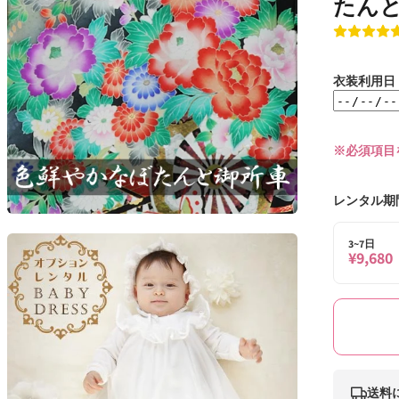
たんと
衣装利用日
※必須項目
レンタル期
モ
ー
3~7日
ダ
¥9,680
ル
で
メ
デ
ィ
ア
(2)
を
送料
開