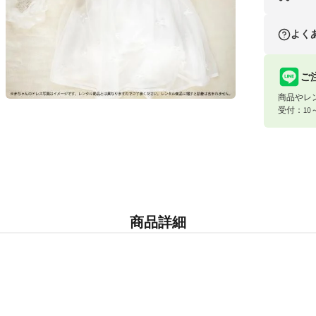
く
ナイスベビ
よく
条件
合計8,80
ご
商品やレ
合計8,80
モ
受付：10
ー
ダ
ル
で
宅配便（佐
メ
デ
お届け先地
ィ
ア
東北・関
商品詳細
(4)
を
北海道・
開
く