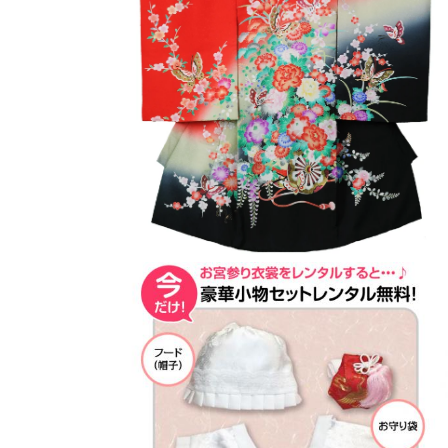
モ
ー
ダ
ル
で
メ
デ
ィ
ア
(1)
を