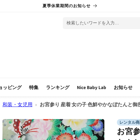
夏季休業期間のお知らせ
検索したいワードを入力…
ョッピング
特集
ランキング
Nice Baby Lab
お知らせ
和装・女児用
›
お宮参り 産着 女の子 色鮮やかなぼたんと御所
レンタル商
お宮参