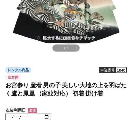
の
1
/
5
モ
ー
ダ
ル
1040
レンタル商品
申込番号
で
メ
京友禅
デ
お宮参り 産着 男の子 美しい大地の上を羽ばた
ィ
ア
く鷹と鳳凰 （家紋対応） 初着 掛け着
(1)
を
開
衣装利用日
必須
く