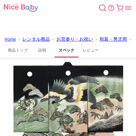
コンテン
カート
ツに進む
Home
›
レンタル商品
›
お宮参り・お祝い
›
和装・男児用
›
商品トップ
説明
スペック
レビュー
商品情報
にスキッ
プ