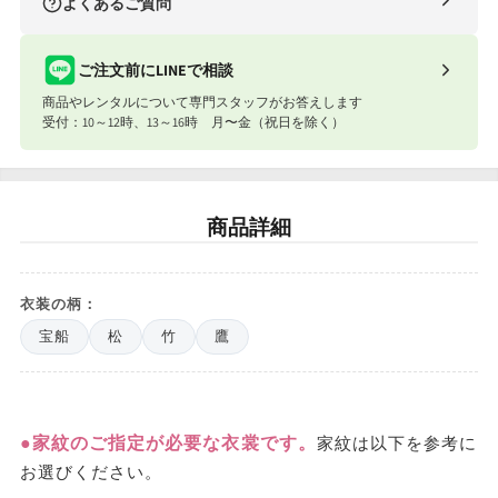
よくあるご質問
条件
送料
合計8,801円以上
送料無料
ご注文前にLINEで相談
商品やレンタルについて専門スタッフがお答えします
合計8,801円以下
770円
受付：10～12時、13～16時 月〜金（祝日を除く）
ナイスベビー便エリアを確認する
宅配便（佐川急便）
商品詳細
お届け先地域
送料
東北・関東・信越・東海・北陸・関西
往復1,540円
衣装の柄：
北海道・中国・四国・九州
往復1,980円
宝船
松
竹
鷹
※沖縄・離島はお届けできません。
●家紋のご指定が必要な衣裳です。
家紋は以下を参考に
お選びください。