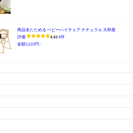
商品名
たためる ベビーハイチェア ナチュラル 大和屋
評価
4.63
8件
金額
3,520円~