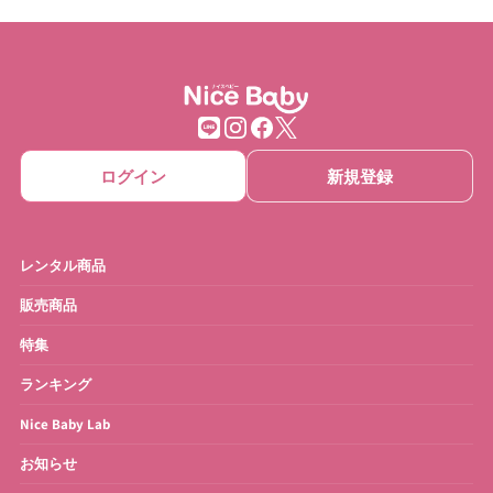
チェア・バウンサー
チャイルドシート
ベビーカー
抱っこひも
ベビーゲート
ベビーサークル
ログイン
新規登録
ベッドメリー
おもちゃ
ベビーモニター
ベビースケール
レンタル商品
ベビーバス
さく乳器・ママグッズ
販売商品
特集
お宮参り・お祝い衣装
お得なセット
ランキング
Nice Baby Lab
お知らせ