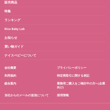
ベビーバス
さく乳器・ママグッズ
販売商品
特集
お宮参り・お祝い衣装
お得なセット
ランキング
Nice Baby Lab
お知らせ
買い物ガイド
ナイスベビーについて
会社概要
プライバシーポリシー
利用規約
特定商取引に関する表記
総合案内
業務用ご購入をご検討中の方へ(企業
向け)
当社からのメールの送信について
採用情報