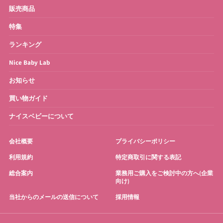
ベビーバス
さく乳器・ママグッズ
販売商品
特集
お宮参り・お祝い衣装
お得なセット
ランキング
Nice Baby Lab
お知らせ
買い物ガイド
ナイスベビーについて
会社概要
プライバシーポリシー
利用規約
特定商取引に関する表記
総合案内
業務用ご購入をご検討中の方へ(企業
向け)
当社からのメールの送信について
採用情報