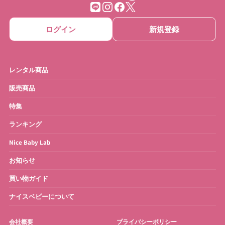
ベビーゲート
ベビーサークル
ログイン
新規登録
ベッドメリー
おもちゃ
ベビーモニター
ベビースケール
レンタル商品
ベビーバス
さく乳器・ママグッズ
販売商品
特集
お宮参り・お祝い衣装
お得なセット
ランキング
Nice Baby Lab
お知らせ
買い物ガイド
ナイスベビーについて
会社概要
プライバシーポリシー