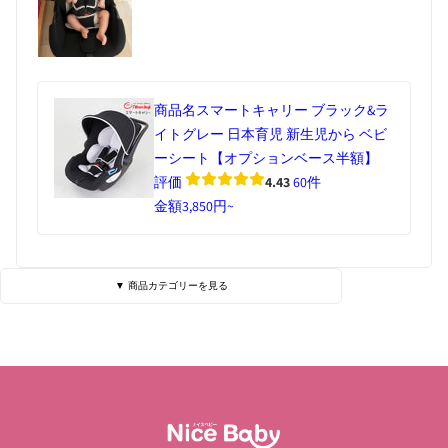
商品名
スマートキャリー ブラック&ラ
イトグレー 日本育児 新生児から ベビ
ーシート【オプションベース半額】
評価
4.43
60件
金額
3,850円~
▼ 商品カテゴリーを見る
ベビーベッド・寝具
ハイローチェア
チェア・バウンサー
チャイルドシート
ベビーカー
抱っこひも