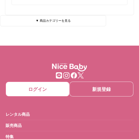
▼ 商品カテゴリーを見る
ベビーベッド・寝具
ハイローチェア
チェア・バウンサー
チャイルドシート
ベビーカー
抱っこひも
ベビーゲート
ベビーサークル
ログイン
新規登録
ベッドメリー
おもちゃ
ベビーモニター
ベビースケール
レンタル商品
ベビーバス
さく乳器・ママグッズ
販売商品
特集