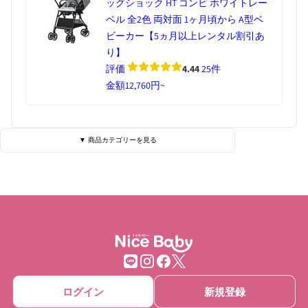
ッグショック HT コンビ ホワイトレー
ベル 全2色 両対面 1ヶ月頃から A型ベ
ビーカー【5ヵ月以上レンタル割引あ
り】
評価
4.44
25件
金額
12,760円~
▼ 商品カテゴリーを見る
ベビーベッド・寝具
ハイローチェア
チェア・バウンサー
チャイルドシート
ベビーカー
抱っこひも
ベビーゲート
ベビーサークル
ログイン
新規登録
ベッドメリー
おもちゃ