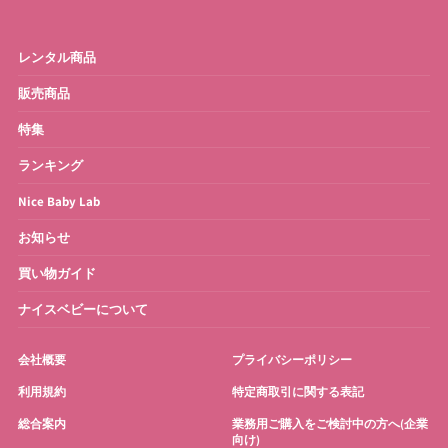
ベビーモニター
ベビースケール
レンタル商品
ベビーバス
さく乳器・ママグッズ
販売商品
特集
お宮参り・お祝い衣装
お得なセット
ランキング
Nice Baby Lab
お知らせ
買い物ガイド
ナイスベビーについて
会社概要
プライバシーポリシー
利用規約
特定商取引に関する表記
総合案内
業務用ご購入をご検討中の方へ(企業
向け)