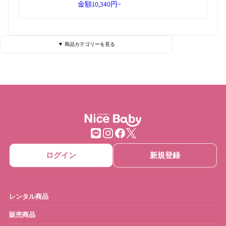
金額
10,340円~
▼ 商品カテゴリーを見る
ベビーベッド・寝具
ハイローチェア
チェア・バウンサー
チャイルドシート
ベビーカー
抱っこひも
ベビーゲート
ベビーサークル
ログイン
新規登録
ベッドメリー
おもちゃ
ベビーモニター
ベビースケール
レンタル商品
ベビーバス
さく乳器・ママグッズ
販売商品