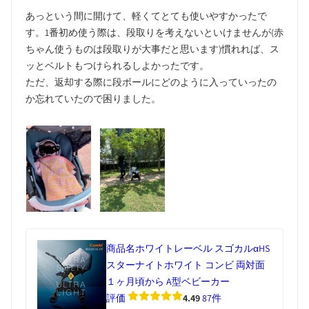
あっという間に開けて、軽くてとても使いやすかったで
す。1番初め使う際は、段取りを考えないといけませんが(赤
ちゃん使うものは段取りが大事だと思います)慣れれば、ス
ッとベルトもつけられるしよかったです。
ただ、返却する際に段ボールにどのように入っていったの
か忘れていたので困りました。
商品名
ホワイトレーベル スゴカルαHS
スターナイトホワイト コンビ 両対面
１ヶ月頃から A型ベビーカー
評価
4.49
87件