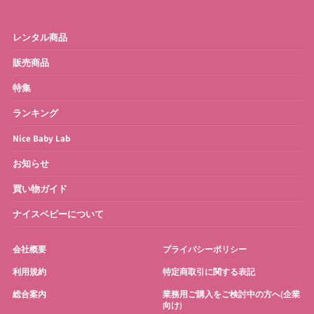
ベビーモニター
ベビースケール
レンタル商品
ベビーバス
さく乳器・ママグッズ
販売商品
特集
お宮参り・お祝い衣装
お得なセット
ランキング
Nice Baby Lab
お知らせ
買い物ガイド
ナイスベビーについて
会社概要
プライバシーポリシー
利用規約
特定商取引に関する表記
総合案内
業務用ご購入をご検討中の方へ(企業
向け)