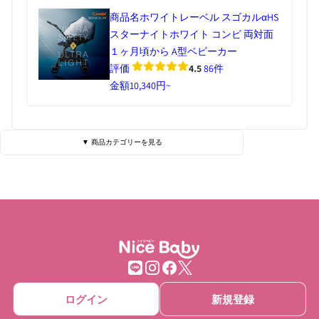
商品名
ホワイトレーベル スゴカルαHS
スターナイトホワイト コンビ 両対面
１ヶ月頃から A型ベビーカー
評価
4.5
86件
金額
10,340円~
▼ 商品カテゴリーを見る
ベビーベッド・寝具
ハイローチェア
チェア・バウンサー
チャイルドシート
ベビーカー
抱っこひも
ベビーゲート
ベビーサークル
ログイン
新規登録
ベッドメリー
おもちゃ