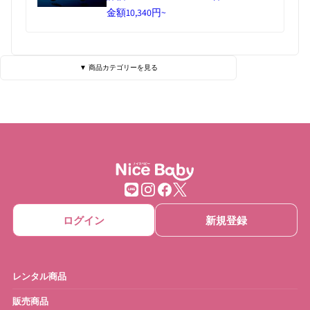
金額
10,340円~
▼ 商品カテゴリーを見る
ベビーベッド・寝具
ハイローチェア
チェア・バウンサー
チャイルドシート
ベビーカー
抱っこひも
ベビーゲート
ベビーサークル
ログイン
新規登録
ベッドメリー
おもちゃ
ベビーモニター
ベビースケール
レンタル商品
ベビーバス
さく乳器・ママグッズ
販売商品