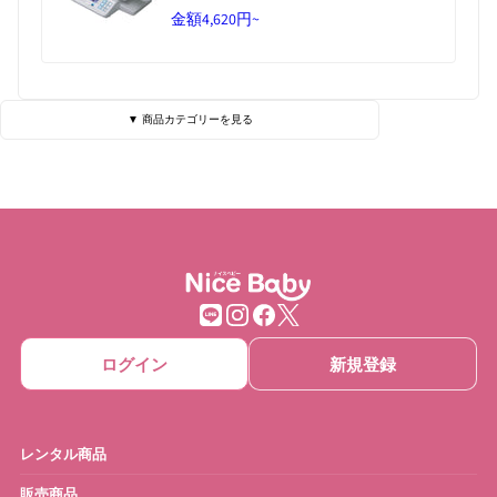
金額
4,620円~
▼ 商品カテゴリーを見る
ベビーベッド・寝具
ハイローチェア
チェア・バウンサー
チャイルドシート
ベビーカー
抱っこひも
ベビーゲート
ベビーサークル
ログイン
新規登録
ベッドメリー
おもちゃ
ベビーモニター
ベビースケール
レンタル商品
ベビーバス
さく乳器・ママグッズ
販売商品