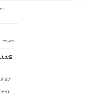
たり
2023/03/04
たりお昼
に床置き
議そうに