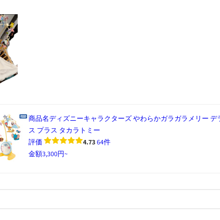
商品名
ディズニーキャラクターズ やわらかガラガラメリー デ
ス プラス タカラトミー
評価
4.73
64件
金額
3,300円~