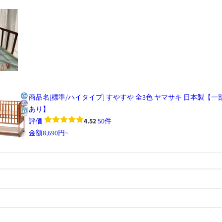
商品名
[標準/ハイタイプ] すやすや 全3色 ヤマサキ 日本製【一
あり】
評価
4.52
50件
金額
8,690円~