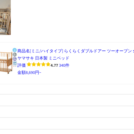
商品名
[ミニ/ハイタイプ] らくらくダブルドアー ツーオープン 
ヤマサキ 日本製 ミニベッド
評価
4.77
340件
金額
8,690円~