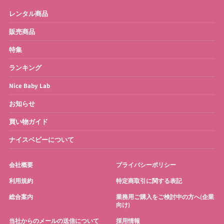
ベビーモニター
ベビースケール
レンタル商品
ベビーバス
さく乳器・ママグッズ
販売商品
特集
お宮参り・お祝い衣装
お得なセット
ランキング
Nice Baby Lab
お知らせ
買い物ガイド
ナイスベビーについて
会社概要
プライバシーポリシー
利用規約
特定商取引に関する表記
総合案内
業務用ご購入をご検討中の方へ(企業
向け)
当社からのメールの送信について
採用情報