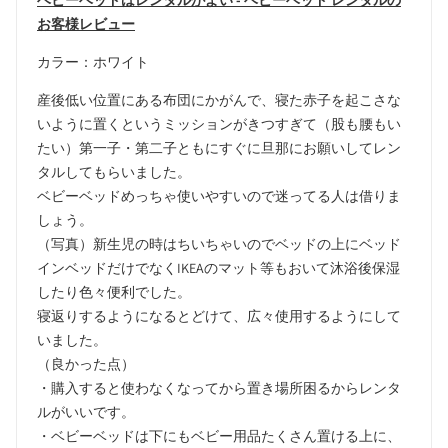
ベビーベッドはレンタルがよい - ベビーベッド レンタルの
お客様レビュー
カラー：ホワイト
産後低い位置にある布団にかがんで、寝た赤子を起こさな
いように置くというミッションがきつすぎて（股も腰もい
たい）第一子・第二子ともにすぐに旦那にお願いしてレン
タルしてもらいました。
ベビーベッドめっちゃ使いやすいので迷ってる人は借りま
しょう。
（写真）新生児の時はちいちゃいのでベッドの上にベッド
インベッドだけでなくIKEAのマット等もおいて沐浴後保湿
したり色々便利でした。
寝返りするようになるとどけて、広々使用するようにして
いました。
（良かった点）
・購入すると使わなくなってから置き場所困るからレンタ
ルがいいです。
・ベビーベッドは下にもベビー用品たくさん置ける上に、