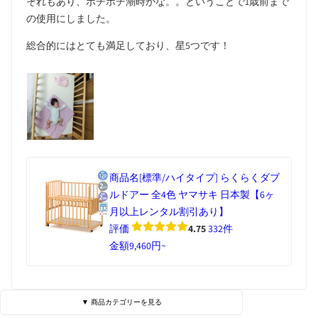
それもあり、ボチボチ潮時かな。。ということで1歳前まで
の使用にしました。
総合的にはとても満足しており、星5つです！
商品名
[標準/ハイタイプ] らくらくダブ
ルドアー 全4色 ヤマサキ 日本製【6ヶ
月以上レンタル割引あり】
評価
4.75
332件
金額
9,460円~
▼ 商品カテゴリーを見る