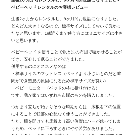
生後2ヶ月からレンタルし、9ヶ月間お世話になりました -
ベビーベッド レンタルのお客様レビュー
生後2ヶ月からレンタルし、9ヶ月間お世話になりました。
どんどん大きくなるので、標準サイズにしておいて良かっ
たなと思います。1歳近くまで使う方にはミニサイズは小さ
いと思います。
ベビーベッド を使うことで親と別の布団で寝かせることが
でき、安心して眠ることができました。
併用するのにオススメなのは
・標準サイズのマットレス（ベッドより小さいものだと隙
間ができ窒息の原因になるため標準サイズが良い）
・ベビーモニター（ベッドの枠に括り付ける）
です。我が家ではいずれも市販のものを購入しました。
つかまり立ちが始まりそうな時期からは、床板を下の位置
にすることで転落の心配なく使うことができました。
ただ、柵を開けても床板より高い位置にバーが残ってしま
うため、ベッドに下ろすときにやや苦労がありました。