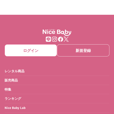
ベビーベッド・寝具
ハイローチェア
チェア・バウンサー
チャイルドシート
ベビーカー
抱っこひも
ベビーゲート
ベビーサークル
ログイン
新規登録
ベッドメリー
おもちゃ
ベビーモニター
ベビースケール
レンタル商品
ベビーバス
さく乳器・ママグッズ
販売商品
特集
お宮参り・お祝い衣装
お得なセット
ランキング
Nice Baby Lab