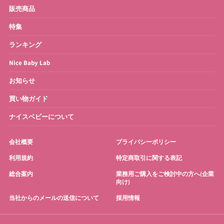
ベビーバス
さく乳器・ママグッズ
販売商品
特集
お宮参り・お祝い衣装
お得なセット
ランキング
Nice Baby Lab
お知らせ
買い物ガイド
ナイスベビーについて
会社概要
プライバシーポリシー
利用規約
特定商取引に関する表記
総合案内
業務用ご購入をご検討中の方へ(企業
向け)
当社からのメールの送信について
採用情報