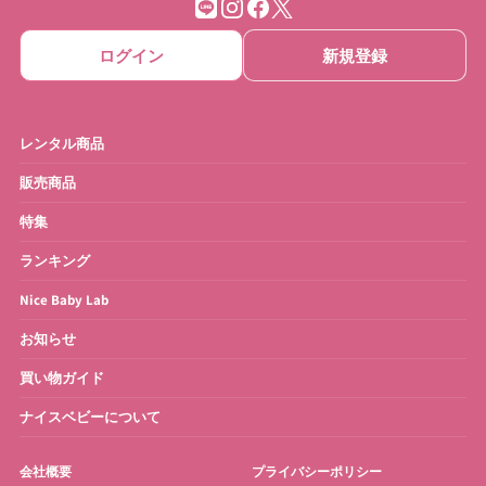
ベビーゲート
ベビーサークル
ログイン
新規登録
ベッドメリー
おもちゃ
ベビーモニター
ベビースケール
レンタル商品
ベビーバス
さく乳器・ママグッズ
販売商品
特集
お宮参り・お祝い衣装
お得なセット
ランキング
Nice Baby Lab
お知らせ
買い物ガイド
ナイスベビーについて
会社概要
プライバシーポリシー