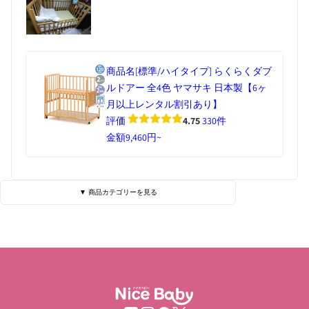
商品名
[標準/ハイタイプ] らくらくダブ
ルドアー 全4色 ヤマサキ 日本製【6ヶ
月以上レンタル割引あり】
評価
4.75
330件
金額
9,460円~
▼ 商品カテゴリーを見る
ベビーベッド・寝具
ハイローチェア
チェア・バウンサー
チャイルドシート
ベビーカー
抱っこひも