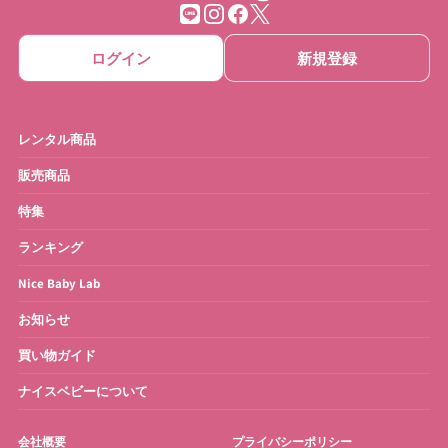
ベビーゲート
ベビーサークル
ログイン
新規登録
ベッドメリー
おもちゃ
ベビーモニター
ベビースケール
レンタル商品
ベビーバス
さく乳器・ママグッズ
販売商品
特集
お宮参り・お祝い衣装
お得なセット
ランキング
Nice Baby Lab
お知らせ
買い物ガイド
ナイスベビーについて
会社概要
プライバシーポリシー