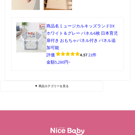
商品名
ミュージカルキッズランドDX
ホワイト＆グレー パネル6枚 日本育児
扉付き おもちゃパネル付き パネル追
加可能
評価
4.57
21件
金額
5,280円~
▼ 商品カテゴリーを見る
ベビーベッド・寝具
ハイローチェア
チェア・バウンサー
チャイルドシート
ベビーカー
抱っこひも