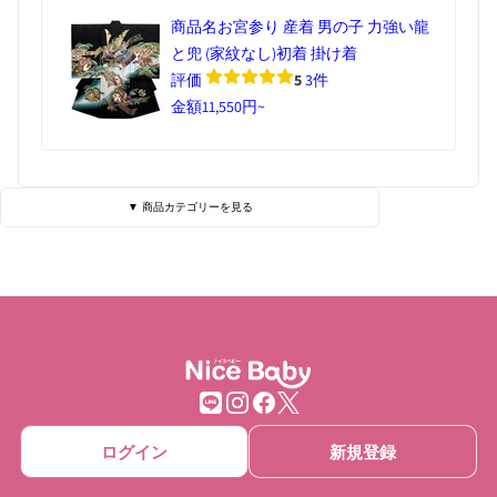
商品名
お宮参り 産着 男の子 力強い龍
と兜 (家紋なし)初着 掛け着
評価
5
3件
金額
11,550円~
▼ 商品カテゴリーを見る
ベビーベッド・寝具
ハイローチェア
チェア・バウンサー
チャイルドシート
ベビーカー
抱っこひも
ベビーゲート
ベビーサークル
ログイン
新規登録
ベッドメリー
おもちゃ