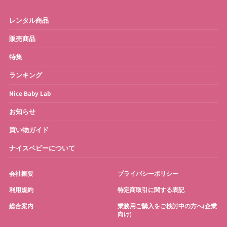
ベビーモニター
ベビースケール
レンタル商品
ベビーバス
さく乳器・ママグッズ
販売商品
特集
お宮参り・お祝い衣装
お得なセット
ランキング
Nice Baby Lab
お知らせ
買い物ガイド
ナイスベビーについて
会社概要
プライバシーポリシー
利用規約
特定商取引に関する表記
総合案内
業務用ご購入をご検討中の方へ(企業
向け)