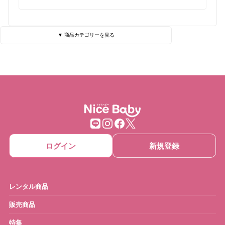
▼ 商品カテゴリーを見る
ベビーベッド・寝具
ハイローチェア
チェア・バウンサー
チャイルドシート
ベビーカー
抱っこひも
ベビーゲート
ベビーサークル
ログイン
新規登録
ベッドメリー
おもちゃ
ベビーモニター
ベビースケール
レンタル商品
ベビーバス
さく乳器・ママグッズ
販売商品
特集