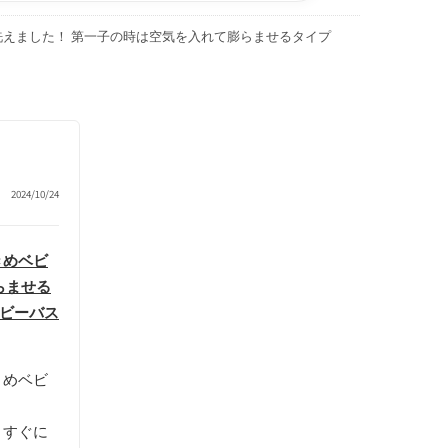
えました！ 第一子の時は空気を入れて膨らませるタイプ
2024/10/24
きめベビ
らませる
ベビーバス
きめベビ
、すぐに