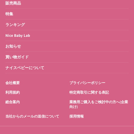
ベビーバス
さく乳器・ママグッズ
販売商品
特集
お宮参り・お祝い衣装
お得なセット
ランキング
Nice Baby Lab
お知らせ
買い物ガイド
ナイスベビーについて
会社概要
プライバシーポリシー
利用規約
特定商取引に関する表記
総合案内
業務用ご購入をご検討中の方へ(企業
向け)
当社からのメールの送信について
採用情報