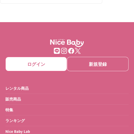
ベビーベッド・寝具
ハイローチェア
チェア・バウンサー
チャイルドシート
ベビーカー
抱っこひも
ベビーゲート
ベビーサークル
ログイン
新規登録
ベッドメリー
おもちゃ
ベビーモニター
ベビースケール
レンタル商品
ベビーバス
さく乳器・ママグッズ
販売商品
特集
お宮参り・お祝い衣装
お得なセット
ランキング
Nice Baby Lab